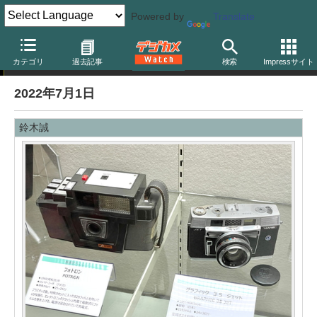
Powered by
Translate
編集後記
カテゴリ
過去記事
検索
Impressサイト
2022年7月1日
鈴木誠