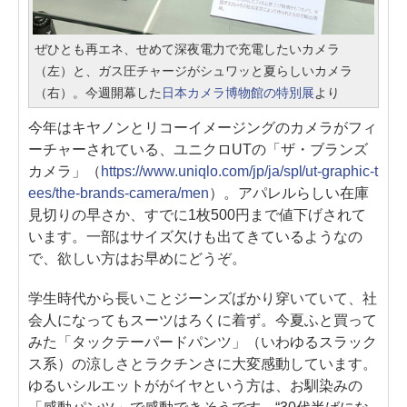
ぜひとも再エネ、せめて深夜電力で充電したいカメラ
（左）と、ガス圧チャージがシュワッと夏らしいカメラ
（右）。今週開幕した
日本カメラ博物館の特別展
より
今年はキヤノンとリコーイメージングのカメラがフィ
ーチャーされている、ユニクロUTの「ザ・ブランズ
カメラ」（
https://www.uniqlo.com/jp/ja/spl/ut-graphic-t
ees/the-brands-camera/men
）。アパレルらしい在庫
見切りの早さか、すでに1枚500円まで値下げされて
います。一部はサイズ欠けも出てきているようなの
で、欲しい方はお早めにどうぞ。
学生時代から長いことジーンズばかり穿いていて、社
会人になってもスーツはろくに着ず。今夏ふと買って
みた「タックテーパードパンツ」（いわゆるスラック
ス系）の涼しさとラクチンさに大変感動しています。
ゆるいシルエットががイヤという方は、お馴染みの