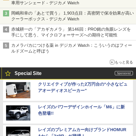
車用サンシェード - デジカメ Watch
岡嶋和幸の「あとで買う」 1,903点目：高密閉で保冷効果が高い
クーラーボックス - デジカメ Watch
赤城耕一の「アカギカメラ」 第146回：PRO銘の魚眼レンズを
手にして思う、マイクロフォーサーズへの期待と可能性
カメラバカにつける薬 in デジカメ Watch：こういうのはフィー
ルドズームと呼ぼう
もっと見る
Special Site
クリエイティブが作った2万円台の“小さなピュ
アオーディオスピーカー”
レイズのパワーデザインホイール「M6」に新
色登場!!
レイズのプレミアムカー向けブランドHOMUR