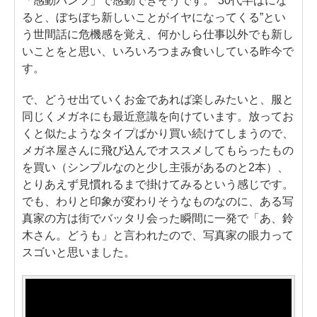
「感動パンツ」で感動できそうです。“30代半ばにな
ると、ぼちぼち新しいことがイヤになってくる”とい
う世間話に危機感を覚え、何かしら仕事以外でも新し
いことをと思い、いろいろつまみ食いしている昨今で
す。
で、どうせ出ていくお金であれば楽しみたいと、服と
同じくメガネにも最近意識を向けています。放ってお
くと似たようなタイプばかり買い続けてしまうので、
メガネ屋さんに飛び込んでオススメしてもらったもの
を買い（シンプルなのと少し主張があるのと2本）、
とりあえず見慣れるまで掛けてみるという感じです。
でも、わりと印象が変わりそうなものなのに、ある写
真家の方は街でバッタリ会った瞬間に一発で「あ、鈴
木さん。どうも」と言われたので、写真家の眼力って
スゴいと思いました。