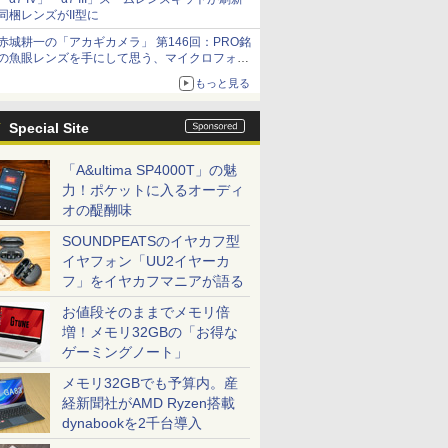
同梱レンズがII型に
赤城耕一の「アカギカメラ」 第146回：PRO銘
の魚眼レンズを手にして思う、マイクロフォー
サーズへの期待と可能性
もっと見る
Special Site
「A&ultima SP4000T」の魅
力！ポケットに入るオーディ
オの醍醐味
SOUNDPEATSのイヤカフ型
イヤフォン「UU2イヤーカ
フ」をイヤカフマニアが語る
お値段そのままでメモリ倍
増！メモリ32GBの「お得な
ゲーミングノート」
メモリ32GBでも予算内。産
経新聞社がAMD Ryzen搭載
dynabookを2千台導入