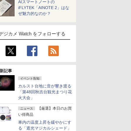
AIスマートノートの
iFLYTEK「AINOTE 2」はな
ぜ魅力的なのか？
デジカメ Watch をフォローする
新記事
イベント告知
カルスト台地に音が響き渡る
「第48回秋吉台観光まつり花
火大会」
【厳選】本日のお買
ニュース
い得商品
車内の温度上昇を緩やかにす
る「遮光マジカルシェード」