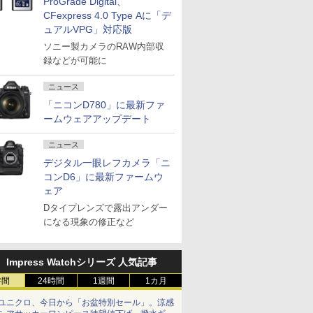
ProGrade Digital、
CFexpress 4.0 Type Aに「デ
ュアルVPG」対応版
ソニー製カメラのRAW内部収
録などが可能に
ニュース
「ニコンD780」に最新ファ
ームウェアアップデート
ニュース
デジタル一眼レフカメラ「ニ
コンD6」に最新ファームウ
ェア
Dタイプレンズで露出アンダー
になる現象の修正など
Impress Watchシリーズ 人気記事
時間
24時間
1週間
1カ月
ユニクロ、今日から「お盆特別セール」。涼感