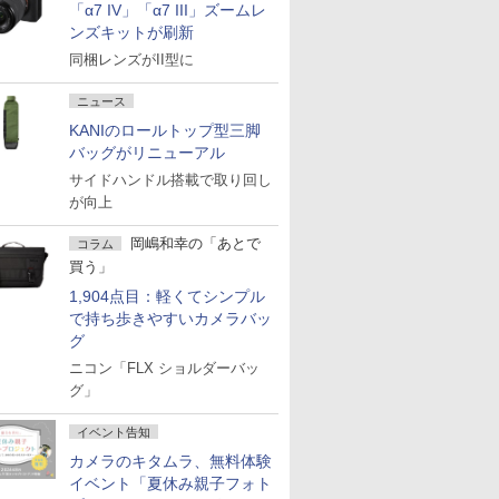
「α7 IV」「α7 III」ズームレ
ンズキットが刷新
同梱レンズがII型に
ニュース
KANIのロールトップ型三脚
バッグがリニューアル
サイドハンドル搭載で取り回し
が向上
岡嶋和幸の「あとで
コラム
買う」
1,904点目：軽くてシンプル
で持ち歩きやすいカメラバッ
グ
ニコン「FLX ショルダーバッ
グ」
イベント告知
カメラのキタムラ、無料体験
イベント「夏休み親子フォト