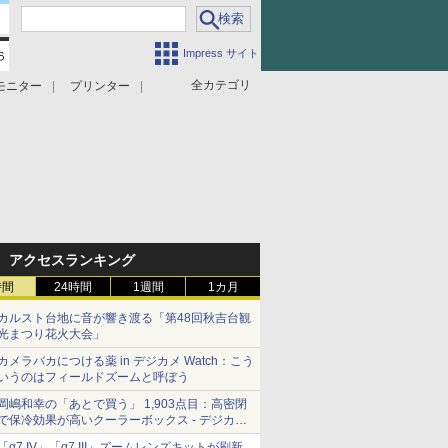
Impress サイト
全カテゴリ
モニター
プリンター
アクセスランキング
時間
24時間
1週間
1カ月
カルスト台地に音が響き渡る「第48回秋吉台観
光まつり花火大会」
カメラバカにつける薬 in デジカメ Watch：こう
いうのはフィールドズームと呼ぼう
岡嶋和幸の「あとで買う」 1,903点目：高密閉
で保冷効果が高いクーラーボックス - デジカメ
Watch
「α7 IV」「α7 III」ズームレンズキットが刷新