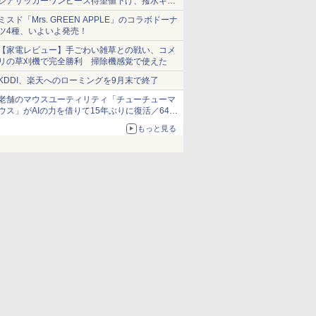
シアサッカーワンピース待望値下げ、撥水ギア
ショーツは1990円に
ミスド「Mrs. GREEN APPLE」のコラボドーナ
ツ4種、いよいよ発売！
【家電レビュー】手ごわい雑草との戦い、コメ
リの草刈機で完全勝利 掃除機感覚で使えた
KDDI、楽天へのローミングを9月末で終了
老舗のマウスユーティリティ「チューチューマ
ウス」がAIの力を借りて15年ぶりに復活／64bit
化、Windows 10/11、「Chrome」も走り回
もっと見る
る。復活記念で2026年末まで500円