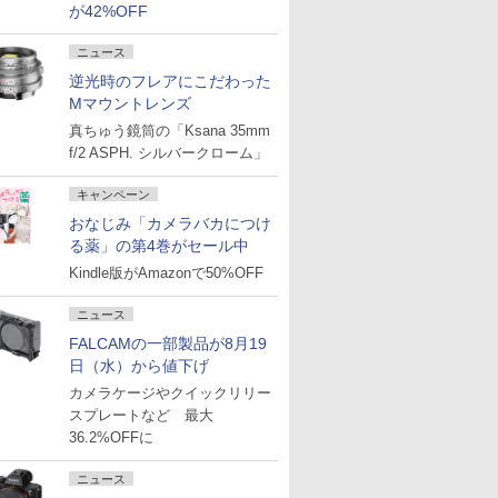
が42%OFF
ニュース
逆光時のフレアにこだわった
Mマウントレンズ
真ちゅう鏡筒の「Ksana 35mm
f/2 ASPH. シルバークローム」
キャンペーン
おなじみ「カメラバカにつけ
る薬」の第4巻がセール中
Kindle版がAmazonで50%OFF
ニュース
FALCAMの一部製品が8月19
日（水）から値下げ
カメラケージやクイックリリー
スプレートなど 最大
36.2%OFFに
ニュース