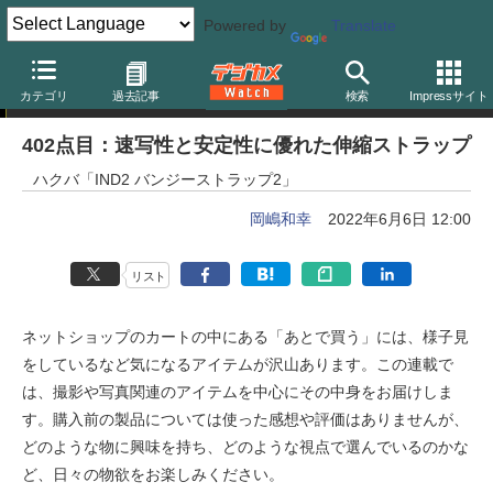
Powered by
Translate
岡嶋和幸の「あとで買う」
カテゴリ
過去記事
検索
Impressサイト
402点目：速写性と安定性に優れた伸縮ストラップ
ハクバ「IND2 バンジーストラップ2」
岡嶋和幸
2022年6月6日 12:00
リスト
ネットショップのカートの中にある「あとで買う」には、様子見
をしているなど気になるアイテムが沢山あります。この連載で
は、撮影や写真関連のアイテムを中心にその中身をお届けしま
す。購入前の製品については使った感想や評価はありませんが、
どのような物に興味を持ち、どのような視点で選んでいるのかな
ど、日々の物欲をお楽しみください。