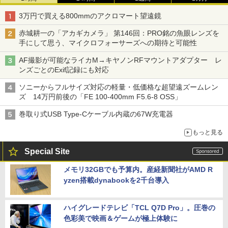
3万円で買える800mmのアクロマート望遠鏡
赤城耕一の「アカギカメラ」 第146回：PRO銘の魚眼レンズを
手にして思う、マイクロフォーサーズへの期待と可能性
AF撮影が可能なライカM→キヤノンRFマウントアダプター レ
ンズごとのExif記録にも対応
ソニーからフルサイズ対応の軽量・低価格な超望遠ズームレン
ズ 14万円前後の「FE 100-400mm F5.6-8 OSS」
巻取り式USB Type-Cケーブル内蔵の67W充電器
もっと見る
Special Site
メモリ32GBでも予算内。産経新聞社がAMD R
yzen搭載dynabookを2千台導入
ハイグレードテレビ「TCL Q7D Pro」。圧巻の
色彩美で映画＆ゲームが極上体験に