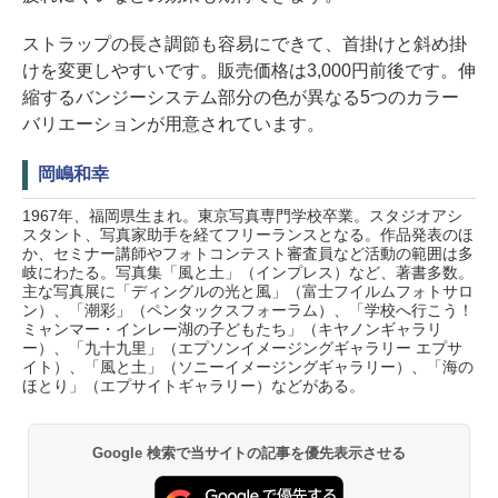
ストラップの長さ調節も容易にできて、首掛けと斜め掛
けを変更しやすいです。販売価格は3,000円前後です。伸
縮するバンジーシステム部分の色が異なる5つのカラー
バリエーションが用意されています。
岡嶋和幸
1967年、福岡県生まれ。東京写真専門学校卒業。スタジオアシ
スタント、写真家助手を経てフリーランスとなる。作品発表のほ
か、セミナー講師やフォトコンテスト審査員など活動の範囲は多
岐にわたる。写真集「風と土」（インプレス）など、著書多数。
主な写真展に「ディングルの光と風」（富士フイルムフォトサロ
ン）、「潮彩」（ペンタックスフォーラム）、「学校へ行こう！
ミャンマー・インレー湖の子どもたち」（キヤノンギャラリ
ー）、「九十九里」（エプソンイメージングギャラリー エプサ
イト）、「風と土」（ソニーイメージングギャラリー）、「海の
ほとり」（エプサイトギャラリー）などがある。
Google 検索で当サイトの記事を優先表示させる