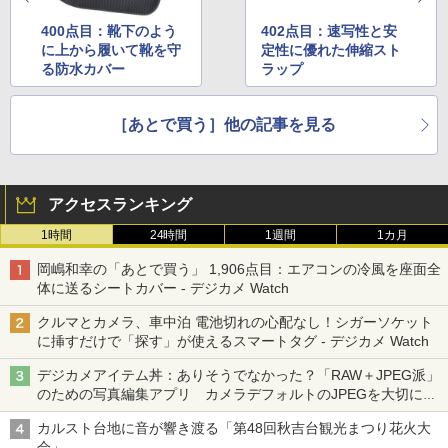
400点目：靴下のよう
402点目：速写性と安
に上から履いて靴を守
定性に優れた伸縮スト
る防水カバー
ラップ
［あとで買う］他の記事を見る
アクセスランキング
1時間
24時間
1週間
1カ月
岡嶋和幸の「あとで買う」 1,906点目：エアコンの冷風を座面全
体に送るシートカバー - デジカメ Watch
クルマとカメラ、車中泊 電池切れの心配なし！シガーソケット
に挿すだけで「探す」が使えるスマートタグ - デジカメ Watch
デジカメアイテム丼：ありそうでなかった？「RAW＋JPEG派」
のための写真編集アプリ カメラデフォルトのJPEGを大切にす
る「Filmator」
カルスト台地に音が響き渡る「第48回秋吉台観光まつり花火大
会」