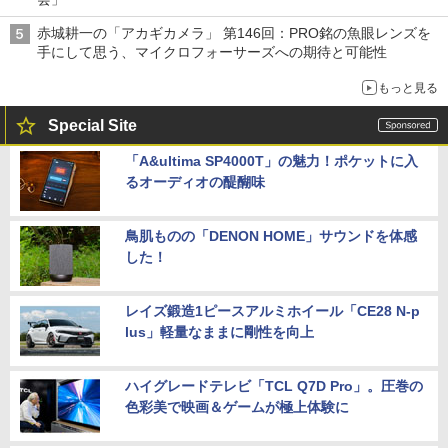
赤城耕一の「アカギカメラ」 第146回：PRO銘の魚眼レンズを
手にして思う、マイクロフォーサーズへの期待と可能性
もっと見る
Special Site
「A&ultima SP4000T」の魅力！ポケットに入
るオーディオの醍醐味
鳥肌ものの「DENON HOME」サウンドを体感
した！
レイズ鍛造1ピースアルミホイール「CE28 N-p
lus」軽量なままに剛性を向上
ハイグレードテレビ「TCL Q7D Pro」。圧巻の
色彩美で映画＆ゲームが極上体験に