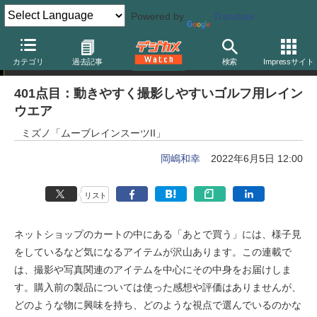
Powered by
Translate
岡嶋和幸の「あとで買う」
カテゴリ
過去記事
検索
Impressサイト
401点目：動きやすく撮影しやすいゴルフ用レイン
ウエア
ミズノ「ムーブレインスーツII」
岡嶋和幸
2022年6月5日 12:00
リスト
ネットショップのカートの中にある「あとで買う」には、様子見
をしているなど気になるアイテムが沢山あります。この連載で
は、撮影や写真関連のアイテムを中心にその中身をお届けしま
す。購入前の製品については使った感想や評価はありませんが、
どのような物に興味を持ち、どのような視点で選んでいるのかな