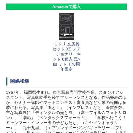
Amazonで購入
ミドリ 文房具
セット XS ステ
ーショナリーキ
ット 8種入 黒×
白 ミドリ70周
年限定
岡嶋和幸
1967年、福岡県生まれ。東京写真専門学校卒業。スタジオアシ
スタント、写真家助手を経てフリーランスとなる。作品発表のほ
か、セミナー講師やフォトコンテスト審査員など活動の範囲は多
岐にわたる。写真集「風と土」（インプレス）など、著書多数。
主な写真展に「ディングルの光と風」（富士フイルムフォトサロ
ン）、「潮彩」（ペンタックスフォーラム）、「学校へ行こう！
ミャンマー・インレー湖の子どもたち」（キヤノンギャラリ
ー）、「九十九里」（エプソンイメージングギャラリー エプサ
イト）、「風と土」（ソニーイメージングギャラリー）、「海の