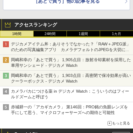
［あとで買う］他の記事を見る
アクセスランキング
1時間
24時間
1週間
1カ月
デジカメアイテム丼：ありそうでなかった？「RAW＋JPEG派」
のための写真編集アプリ カメラデフォルトのJPEGを大切にす
る「Filmator」
岡嶋和幸の「あとで買う」 1,905点目：放射冷却素材を採用した
車用サンシェード - デジカメ Watch
岡嶋和幸の「あとで買う」 1,903点目：高密閉で保冷効果が高い
クーラーボックス - デジカメ Watch
カメラバカにつける薬 in デジカメ Watch：こういうのはフィー
ルドズームと呼ぼう
赤城耕一の「アカギカメラ」 第146回：PRO銘の魚眼レンズを
手にして思う、マイクロフォーサーズへの期待と可能性
もっと見る