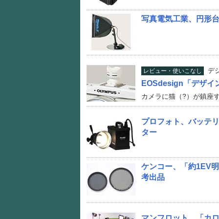
写真電気工業、円形
デ
レビュー・使いこなし
EOSdesign「デ
カメラに猫（?）が鎮座す
プロフォト、バッテリ
ター
ケンコー、「約1EV
考出品
マンフロット、「カ