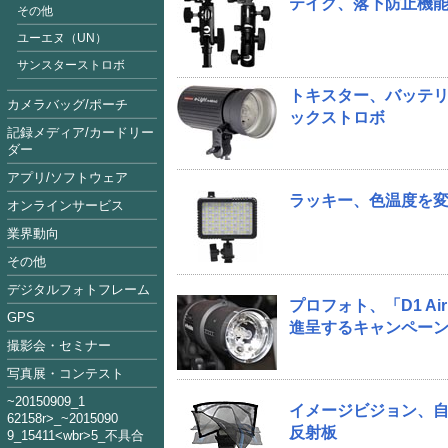
テイク、落下防止機
その他
ユーエヌ（UN）
サンスターストロボ
トキスター、バッテ
カメラバッグ/ポーチ
ックストロボ
記録メディア/カードリー
ダー
アプリ/ソフトウェア
ラッキー、色温度を変
オンラインサービス
業界動向
その他
デジタルフォトフレーム
プロフォト、「D1 A
GPS
進呈するキャンペー
撮影会・セミナー
写真展・コンテスト
~2015090
9_1
イメージビジョン、
62158
r>_~2015
09
0
反射板
9_15411<
wbr>5_不具合