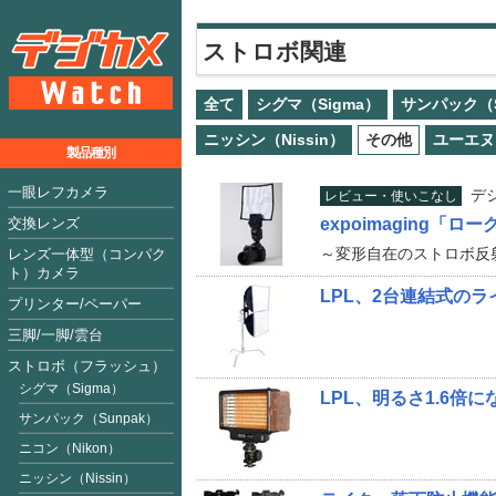
ストロボ関連
全て
シグマ（Sigma）
サンパック（S
ニッシン（Nissin）
その他
ユーエヌ
製品種別
一眼レフカメラ
デ
レビュー・使いこなし
交換レンズ
expoimaging「
～変形自在のストロボ反
レンズ一体型（コンパク
ト）カメラ
LPL、2台連結式の
プリンター/ペーパー
三脚/一脚/雲台
ストロボ（フラッシュ）
シグマ（Sigma）
LPL、明るさ1.6倍
サンパック（Sunpak）
ニコン（Nikon）
ニッシン（Nissin）