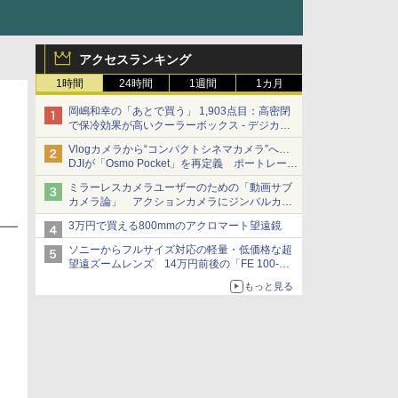
アクセスランキング
1時間
24時間
1週間
1カ月
岡嶋和幸の「あとで買う」 1,903点目：高密閉
で保冷効果が高いクーラーボックス - デジカメ
Watch
Vlogカメラから“コンパクトシネマカメラ”へ…
DJIが「Osmo Pocket」を再定義 ポートレート
重視の映像設計に
ミラーレスカメラユーザーのための「動画サブ
カメラ論」 アクションカメラにジンバルカメ
ラ……その実質的な違いは？
3万円で買える800mmのアクロマート望遠鏡
ソニーからフルサイズ対応の軽量・低価格な超
望遠ズームレンズ 14万円前後の「FE 100-
400mm F5.6-8 OSS」
もっと見る