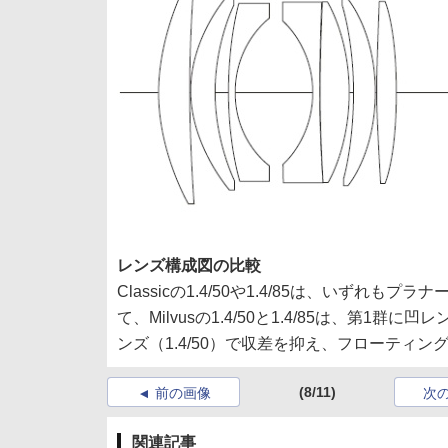
レンズ構成図の比較
Classicの1.4/50や1.4/85は、いず
て、Milvusの1.4/50と1.4/85は、第
ンズ（1.4/50）で収差を抑え、フローティ
(8/11)
前の画像
次
関連記事