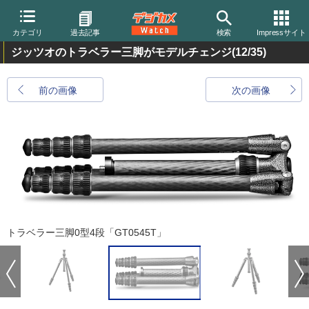
カテゴリ
過去記事
検索
Impressサイト
ジッツオのトラベラー三脚がモデルチェンジ
(12/35)
前の画像
次の画像
トラベラー三脚0型4段「GT0545T」