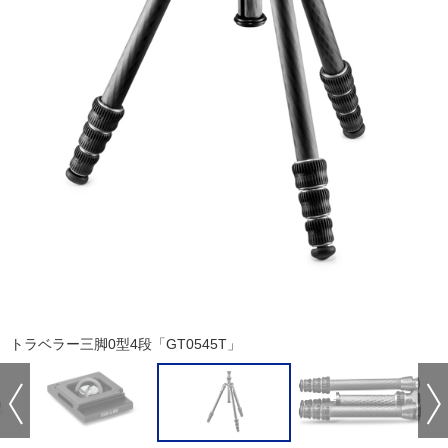
トラベラー三脚0型4段「GT0545T」