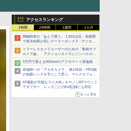
アクセスランキング
1時間
24時間
1週間
1カ月
岡嶋和幸の「あとで買う」 1,903点目：高密閉
で保冷効果が高いクーラーボックス - デジカメ
Watch
ミラーレスカメラユーザーのための「動画サブ
カメラ論」 アクションカメラにジンバルカメ
ラ……その実質的な違いは？
3万円で買える800mmのアクロマート望遠鏡
赤城耕一の「アカギカメラ」 第146回：PRO銘
の魚眼レンズを手にして思う、マイクロフォー
サーズへの期待と可能性
AF撮影が可能なライカM→キヤノンRFマウント
アダプター レンズごとのExif記録にも対応
もっと見る