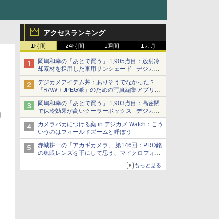
アクセスランキング
1時間
24時間
1週間
1カ月
岡嶋和幸の「あとで買う」 1,905点目：放射冷
却素材を採用した車用サンシェード - デジカメ
Watch
デジカメアイテム丼：ありそうでなかった？
「RAW＋JPEG派」のための写真編集アプリ
カメラデフォルトのJPEGを大切にする
岡嶋和幸の「あとで買う」 1,903点目：高密閉
「Filmator」
で保冷効果が高いクーラーボックス - デジカメ
Watch
カメラバカにつける薬 in デジカメ Watch：こう
いうのはフィールドズームと呼ぼう
赤城耕一の「アカギカメラ」 第146回：PRO銘
の魚眼レンズを手にして思う、マイクロフォー
サーズへの期待と可能性
もっと見る