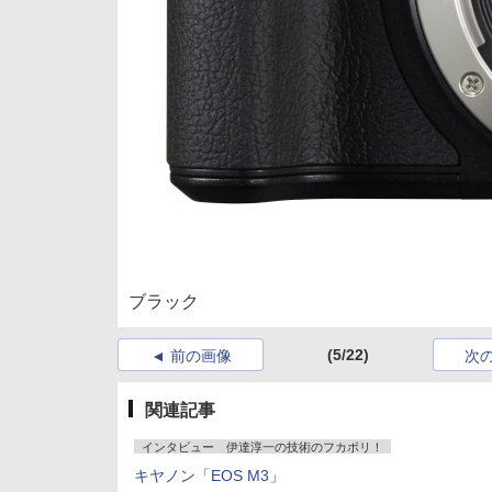
ブラック
(5/22)
前の画像
次
関連記事
インタビュー 伊達淳一の技術のフカボリ！
キヤノン「EOS M3」