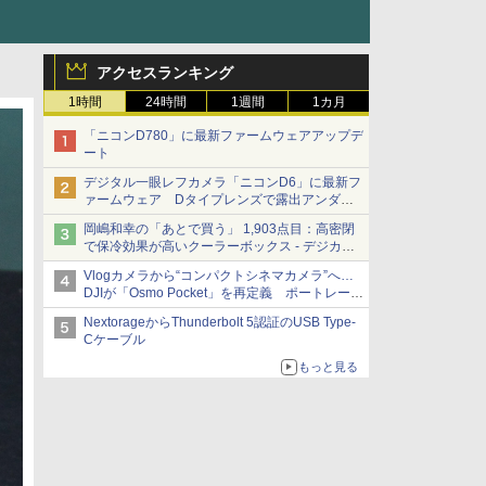
アクセスランキング
1時間
24時間
1週間
1カ月
「ニコンD780」に最新ファームウェアアップデ
ート
デジタル一眼レフカメラ「ニコンD6」に最新フ
ァームウェア Dタイプレンズで露出アンダー
になる現象の修正など
岡嶋和幸の「あとで買う」 1,903点目：高密閉
で保冷効果が高いクーラーボックス - デジカメ
Watch
Vlogカメラから“コンパクトシネマカメラ”へ…
DJIが「Osmo Pocket」を再定義 ポートレート
重視の映像設計に
NextorageからThunderbolt 5認証のUSB Type-
Cケーブル
もっと見る