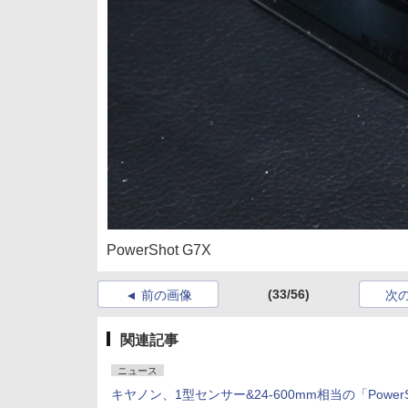
PowerShot G7X
(33/56)
前の画像
次
関連記事
ニュース
キヤノン、1型センサー&24-600mm相当の「PowerS