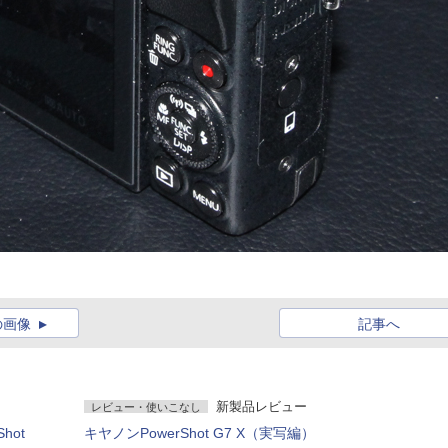
の画像
記事へ
新製品レビュー
レビュー・使いこなし
hot
キヤノンPowerShot G7 X（実写編）