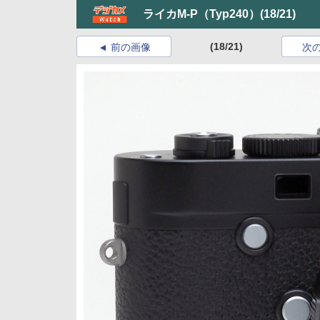
ライカM-P（Typ240）
(18/21)
(18/21)
前の画像
次