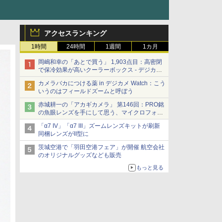
アクセスランキング
1時間
24時間
1週間
1カ月
岡嶋和幸の「あとで買う」 1,903点目：高密閉
で保冷効果が高いクーラーボックス - デジカメ
Watch
カメラバカにつける薬 in デジカメ Watch：こう
いうのはフィールドズームと呼ぼう
赤城耕一の「アカギカメラ」 第146回：PRO銘
の魚眼レンズを手にして思う、マイクロフォー
サーズへの期待と可能性
「α7 IV」「α7 III」ズームレンズキットが刷新
同梱レンズがII型に
茨城空港で「羽田空港フェア」が開催 航空会社
のオリジナルグッズなども販売
もっと見る