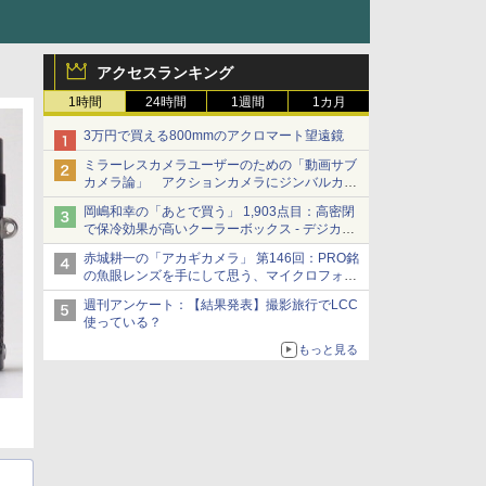
アクセスランキング
1時間
24時間
1週間
1カ月
3万円で買える800mmのアクロマート望遠鏡
ミラーレスカメラユーザーのための「動画サブ
カメラ論」 アクションカメラにジンバルカメ
ラ……その実質的な違いは？
岡嶋和幸の「あとで買う」 1,903点目：高密閉
で保冷効果が高いクーラーボックス - デジカメ
Watch
赤城耕一の「アカギカメラ」 第146回：PRO銘
の魚眼レンズを手にして思う、マイクロフォー
サーズへの期待と可能性
週刊アンケート：【結果発表】撮影旅行でLCC
使っている？
もっと見る