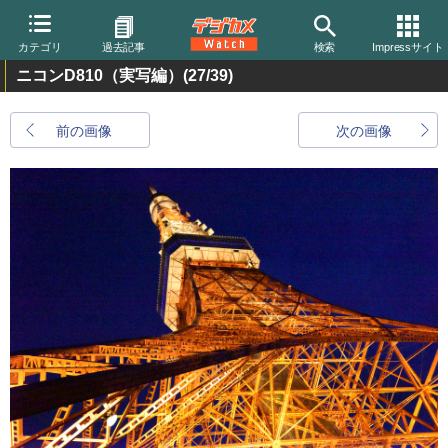
カテゴリ
過去記事
検索
Impressサイト
ニコンD810（実写編）
(27/39)
前の画像
次の画像