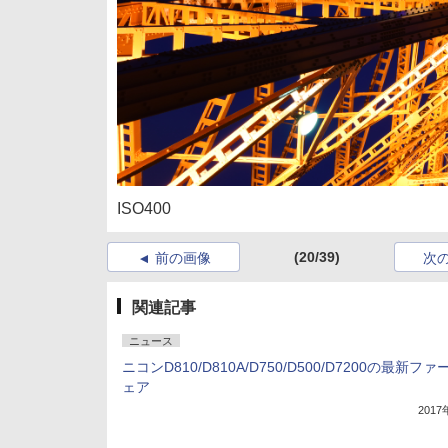
ISO400
(20/39)
前の画像
次
関連記事
ニュース
ニコンD810/D810A/D750/D500/D7200の最新フ
ェア
201