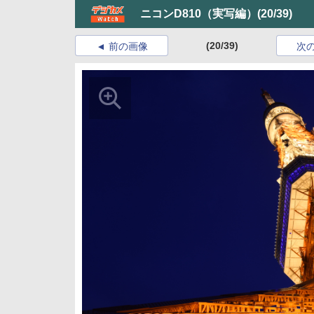
ニコンD810（実写編）
(20/39)
(20/39)
前の画像
次