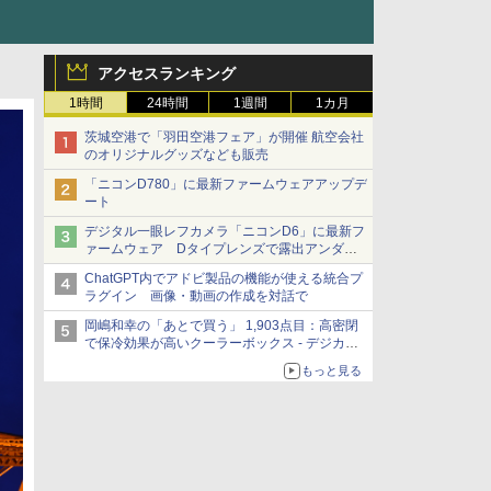
アクセスランキング
1時間
24時間
1週間
1カ月
茨城空港で「羽田空港フェア」が開催 航空会社
のオリジナルグッズなども販売
「ニコンD780」に最新ファームウェアアップデ
ート
デジタル一眼レフカメラ「ニコンD6」に最新フ
ァームウェア Dタイプレンズで露出アンダー
になる現象の修正など
ChatGPT内でアドビ製品の機能が使える統合プ
ラグイン 画像・動画の作成を対話で
岡嶋和幸の「あとで買う」 1,903点目：高密閉
で保冷効果が高いクーラーボックス - デジカメ
Watch
もっと見る