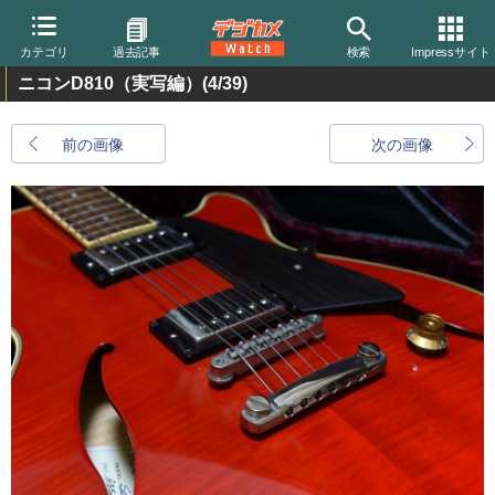
カテゴリ
過去記事
検索
Impressサイト
ニコンD810（実写編）
(4/39)
前の画像
次の画像