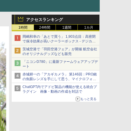
アクセスランキング
1時間
24時間
1週間
1カ月
岡嶋和幸の「あとで買う」 1,903点目：高密閉
で保冷効果が高いクーラーボックス - デジカメ
Watch
茨城空港で「羽田空港フェア」が開催 航空会社
のオリジナルグッズなども販売
「ニコンD780」に最新ファームウェアアップデ
ート
赤城耕一の「アカギカメラ」 第146回：PRO銘
の魚眼レンズを手にして思う、マイクロフォー
サーズへの期待と可能性
ChatGPT内でアドビ製品の機能が使える統合プ
ラグイン 画像・動画の作成を対話で
もっと見る