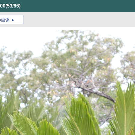
00
(53/66)
の画像