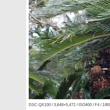
DSC-QX100 / 3,648×5,472 / ISO400 / F4 /