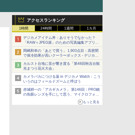
アクセスランキング
1時間
24時間
1週間
1カ月
デジカメアイテム丼：ありそうでなかった？
「RAW＋JPEG派」のための写真編集アプリ
カメラデフォルトのJPEGを大切にする
岡嶋和幸の「あとで買う」 1,903点目：高密閉
「Filmator」
で保冷効果が高いクーラーボックス - デジカメ
Watch
カルスト台地に音が響き渡る「第48回秋吉台観
光まつり花火大会」
カメラバカにつける薬 in デジカメ Watch：こう
いうのはフィールドズームと呼ぼう
赤城耕一の「アカギカメラ」 第146回：PRO銘
の魚眼レンズを手にして思う、マイクロフォー
サーズへの期待と可能性
もっと見る