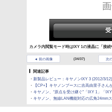
カメラ内閲覧モード時はIXY 1の液晶に「接
(34/37)
前の画像
次
関連記事
・
新製品レビュー：キヤノンIXY 3 (2012/3/12
・
【CP+】キヤノンブースに吉高由里子さんが登場。
・
キヤノン、“原点を受け継ぐ”「IXY 1」「IXY 
・
キヤノン、無線LAN機能対応の広角24mmスリムコ