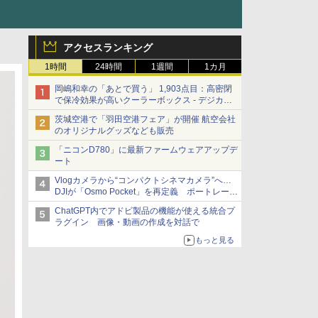
アクセスランキング
1時間
24時間
1週間
1カ月
岡嶋和幸の「あとで買う」 1,903点目：高密閉
で保冷効果が高いクーラーボックス - デジカメ
Watch
茨城空港で「羽田空港フェア」が開催 航空会社
のオリジナルグッズなども販売
「ニコンD780」に最新ファームウェアアップデ
ート
Vlogカメラから“コンパクトシネマカメラ”へ…
DJIが「Osmo Pocket」を再定義 ポートレート
重視の映像設計に
ChatGPT内でアドビ製品の機能が使える統合プ
ラグイン 画像・動画の作成を対話で
もっと見る