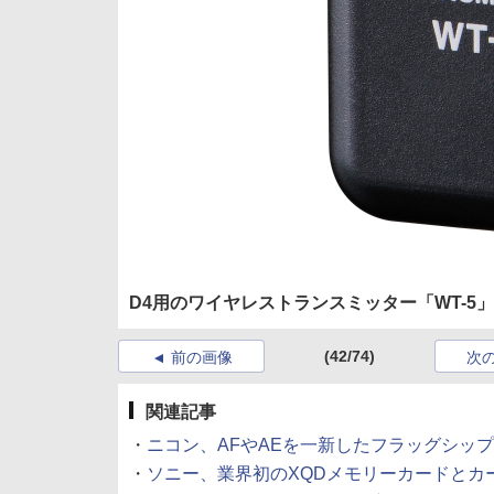
D4用のワイヤレストランスミッター「WT-
(42/74)
前の画像
次
関連記事
・
ニコン、AFやAEを一新したフラッグシップ機「D4
・
ソニー、業界初のXQDメモリーカードとカードリー