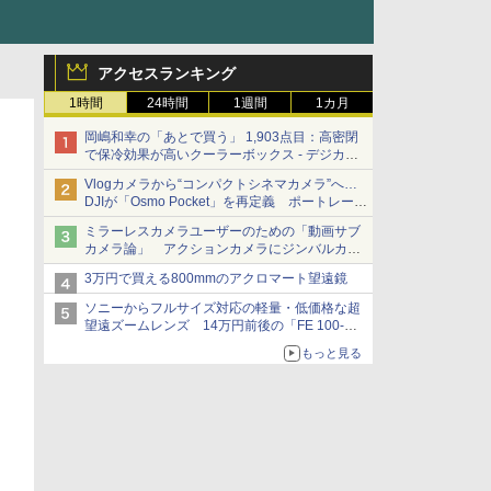
アクセスランキング
1時間
24時間
1週間
1カ月
岡嶋和幸の「あとで買う」 1,903点目：高密閉
で保冷効果が高いクーラーボックス - デジカメ
Watch
Vlogカメラから“コンパクトシネマカメラ”へ…
DJIが「Osmo Pocket」を再定義 ポートレート
重視の映像設計に
ミラーレスカメラユーザーのための「動画サブ
カメラ論」 アクションカメラにジンバルカメ
ラ……その実質的な違いは？
3万円で買える800mmのアクロマート望遠鏡
ソニーからフルサイズ対応の軽量・低価格な超
望遠ズームレンズ 14万円前後の「FE 100-
400mm F5.6-8 OSS」
もっと見る