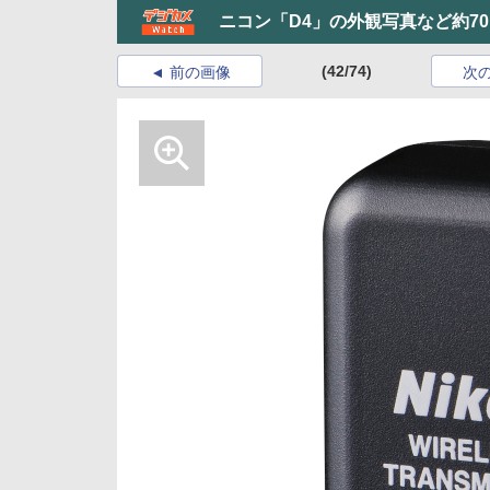
ニコン「D4」の外観写真など約7
(42/74)
前の画像
次