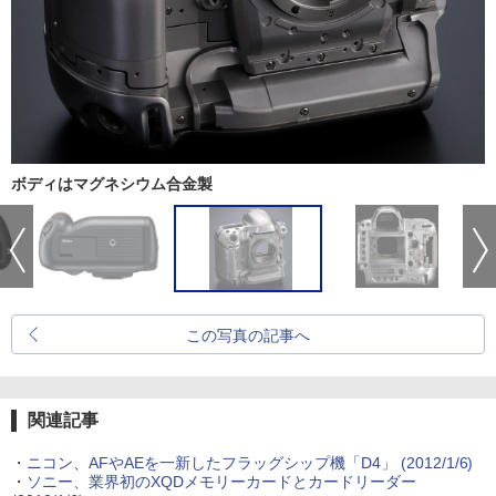
ボディはマグネシウム合金製
この写真の記事へ
関連記事
・
ニコン、AFやAEを一新したフラッグシップ機「D4」 (2012/1/6)
・
ソニー、業界初のXQDメモリーカードとカードリーダー