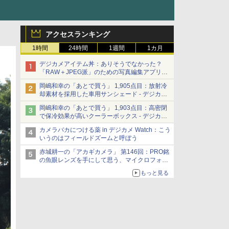
アクセスランキング
1時間
24時間
1週間
1カ月
デジカメアイテム丼：ありそうでなかった？
「RAW＋JPEG派」のための写真編集アプリ
カメラデフォルトのJPEGを大切にする
岡嶋和幸の「あとで買う」 1,905点目：放射冷
「Filmator」
却素材を採用した車用サンシェード - デジカメ
Watch
岡嶋和幸の「あとで買う」 1,903点目：高密閉
で保冷効果が高いクーラーボックス - デジカメ
Watch
カメラバカにつける薬 in デジカメ Watch：こう
いうのはフィールドズームと呼ぼう
赤城耕一の「アカギカメラ」 第146回：PRO銘
の魚眼レンズを手にして思う、マイクロフォー
サーズへの期待と可能性
もっと見る