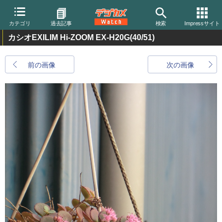
カテゴリ
過去記事
検索
Impressサイト
カシオEXILIM Hi-ZOOM EX-H20G
(40/51)
前の画像
次の画像