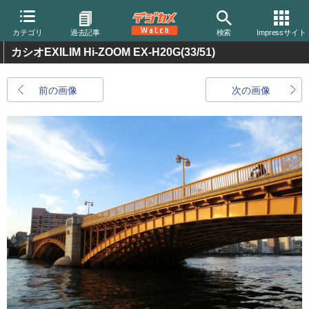
カテゴリ
過去記事
検索
Impressサイト
カシオEXILIM Hi-ZOOM EX-H20G
(33/51)
前の画像
次の画像