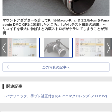
マウントアダプターを介してKilfit-Macro-Kilar D 1:2.8/4cmをPana
sonic DMC-GF1に装着したところ。しかしテスト撮影の結果、ヘ
リコイドを最大に伸ばすと内蔵ストロボがケラレてしまうことが判
明
この写真の記事へ
関連記事
・
パナソニック、手ブレ補正付きの45mmマクロレンズ (2009/9/2)