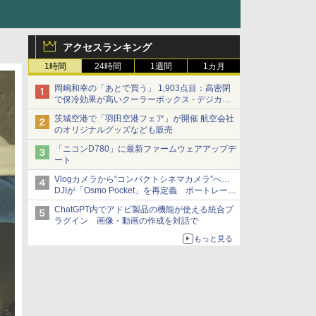
アクセスランキング
1時間
24時間
1週間
1カ月
岡嶋和幸の「あとで買う」 1,903点目：高密閉
で保冷効果が高いクーラーボックス - デジカメ
Watch
茨城空港で「羽田空港フェア」が開催 航空会社
のオリジナルグッズなども販売
「ニコンD780」に最新ファームウェアアップデ
ート
Vlogカメラから“コンパクトシネマカメラ”へ…
DJIが「Osmo Pocket」を再定義 ポートレート
重視の映像設計に
ChatGPT内でアドビ製品の機能が使える統合プ
ラグイン 画像・動画の作成を対話で
もっと見る