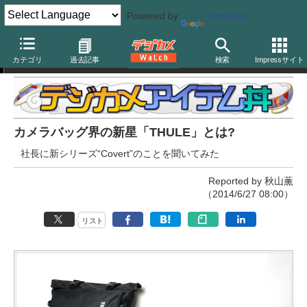
Powered by
Translate
デジカメアイテム丼
カテゴリ
過去記事
検索
Impressサイト
カメラバッグ界の新星「THULE」とは?
社長に新シリーズ“Covert”のことを聞いてみた
Reported by 秋山薫
（2014/6/27 08:00）
リスト