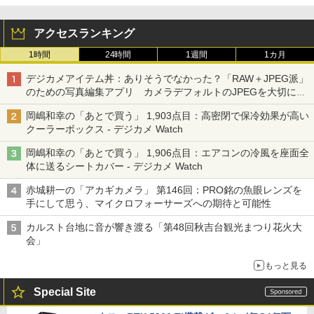
アクセスランキング
1時間
24時間
1週間
1カ月
デジカメアイテム丼：ありそうでなかった？「RAW＋JPEG派」
のための写真編集アプリ カメラデフォルトのJPEGを大切にす
る「Filmator」
岡嶋和幸の「あとで買う」 1,903点目：高密閉で保冷効果が高い
クーラーボックス - デジカメ Watch
岡嶋和幸の「あとで買う」 1,906点目：エアコンの冷風を座面全
体に送るシートカバー - デジカメ Watch
赤城耕一の「アカギカメラ」 第146回：PRO銘の魚眼レンズを
手にして思う、マイクロフォーサーズへの期待と可能性
カルスト台地に音が響き渡る「第48回秋吉台観光まつり花火大
会」
もっと見る
Special Site