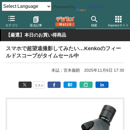
Powered by
Translate
デジカメ Watch
撮影用品
カテゴリ
過去記事
検索
Impressサイト
【厳選】本日のお買い得商品
スマホで超望遠撮影してみたい…Kenkoのフィー
ルドスコープがタイムセール中
本誌：宮本義朗
2025年11月6日 17:30
リスト