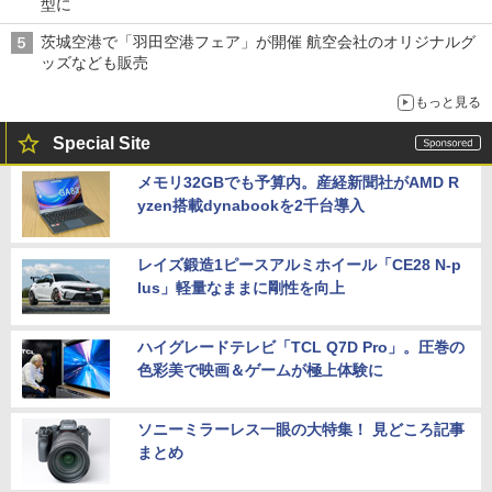
型に
茨城空港で「羽田空港フェア」が開催 航空会社のオリジナルグ
ッズなども販売
もっと見る
Special Site
メモリ32GBでも予算内。産経新聞社がAMD R
yzen搭載dynabookを2千台導入
レイズ鍛造1ピースアルミホイール「CE28 N-p
lus」軽量なままに剛性を向上
ハイグレードテレビ「TCL Q7D Pro」。圧巻の
色彩美で映画＆ゲームが極上体験に
ソニーミラーレス一眼の大特集！ 見どころ記事
まとめ