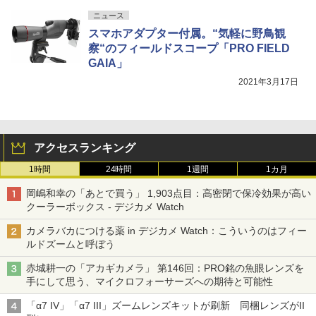
ニュース
スマホアダプター付属。“気軽に野鳥観
察“のフィールドスコープ「PRO FIELD
GAIA」
2021年3月17日
アクセスランキング
1時間
24時間
1週間
1カ月
岡嶋和幸の「あとで買う」 1,903点目：高密閉で保冷効果が高い
クーラーボックス - デジカメ Watch
カメラバカにつける薬 in デジカメ Watch：こういうのはフィー
ルドズームと呼ぼう
赤城耕一の「アカギカメラ」 第146回：PRO銘の魚眼レンズを
手にして思う、マイクロフォーサーズへの期待と可能性
「α7 IV」「α7 III」ズームレンズキットが刷新 同梱レンズがII