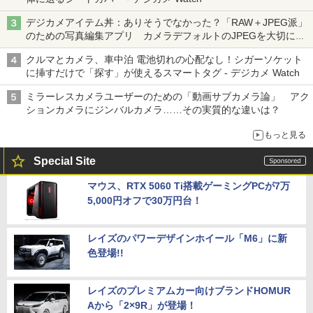
デジカメアイテム丼：ありそうでなかった？「RAW＋JPEG派」
のための写真編集アプリ カメラデフォルトのJPEGを大切にす
る「Filmator」
クルマとカメラ、車中泊 電池切れの心配なし！シガーソケット
に挿すだけで「探す」が使えるスマートタグ - デジカメ Watch
ミラーレスカメラユーザーのための「動画サブカメラ論」 アク
ションカメラにジンバルカメラ……その実質的な違いは？
もっと見る
Special Site
マウス、RTX 5060 Ti搭載ゲーミングPCが7万
5,000円オフで30万円台！
レイズのパワーデザインホイール「M6」に新
色登場!!
レイズのプレミアムカー向けブランドHOMUR
Aから「2×9R」が登場！