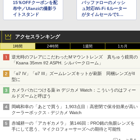
15％OFFクーポンを配
バッファローのメッシ
布中／Ulanziの撮影ラ
ュ対応Wi-Fi 6ルーター
イトスタンド
がタイムセールで1万
円切り
アクセスランキング
1時間
24時間
1週間
1カ月
逆光時のフレアにこだわったMマウントレンズ 真ちゅう鏡筒の
「Ksana 35mm f/2 ASPH. シルバークローム」
「α7 IV」「α7 III」ズームレンズキットが刷新 同梱レンズがII
型に
カメラバカにつける薬 in デジカメ Watch：こういうのはフィー
ルドズームと呼ぼう
岡嶋和幸の「あとで買う」 1,903点目：高密閉で保冷効果が高い
クーラーボックス - デジカメ Watch
赤城耕一の「アカギカメラ」 第146回：PRO銘の魚眼レンズを
手にして思う、マイクロフォーサーズへの期待と可能性