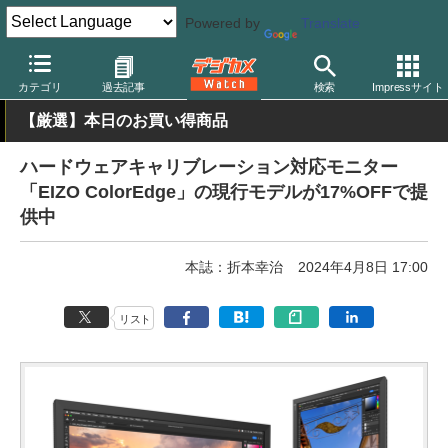
Powered by
Translate
デジカメ Watch
PC/モバイル関連
モニター（ディスプレイ）
E
カテゴリ
過去記事
検索
Impressサイト
【厳選】本日のお買い得商品
ハードウェアキャリブレーション対応モニター
「EIZO ColorEdge」の現行モデルが17%OFFで提
供中
本誌：折本幸治
2024年4月8日 17:00
リスト