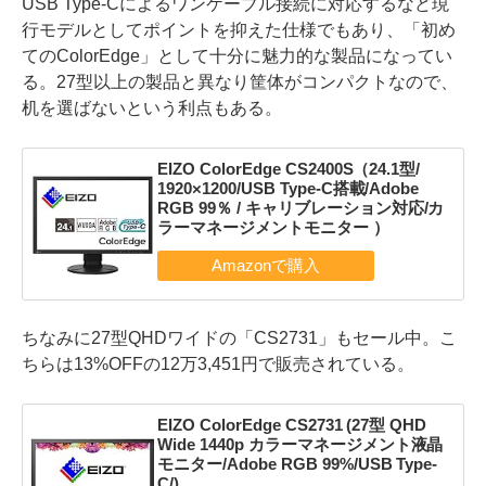
USB Type-Cによるワンケーブル接続に対応するなど現
行モデルとしてポイントを抑えた仕様でもあり、「初め
てのColorEdge」として十分に魅力的な製品になってい
る。27型以上の製品と異なり筐体がコンパクトなので、
机を選ばないという利点もある。
EIZO ColorEdge CS2400S（24.1型/
1920×1200/USB Type-C搭載/Adobe
RGB 99％ / キャリブレーション対応/カ
ラーマネージメントモニター ）
ちなみに27型QHDワイドの「CS2731」もセール中。こ
ちらは13%OFFの12万3,451円で販売されている。
EIZO ColorEdge CS2731 (27型 QHD
Wide 1440p カラーマネージメント液晶
モニター/Adobe RGB 99%/USB Type-
C/)