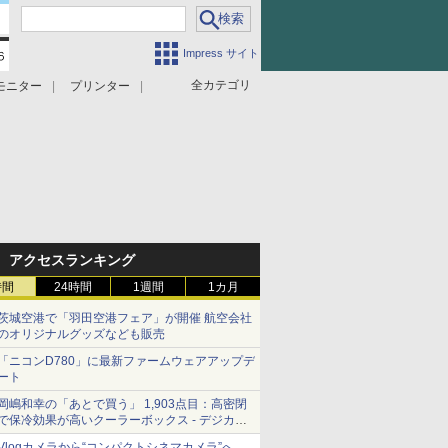
Impress サイト
全カテゴリ
モニター
プリンター
アクセスランキング
時間
24時間
1週間
1カ月
茨城空港で「羽田空港フェア」が開催 航空会社
のオリジナルグッズなども販売
「ニコンD780」に最新ファームウェアアップデ
ート
岡嶋和幸の「あとで買う」 1,903点目：高密閉
で保冷効果が高いクーラーボックス - デジカメ
Watch
Vlogカメラから“コンパクトシネマカメラ”へ…