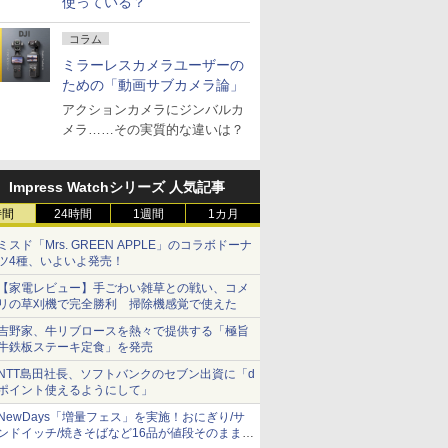
使っている？
コラム
ミラーレスカメラユーザーの
ための「動画サブカメラ論」
アクションカメラにジンバルカ
メラ……その実質的な違いは？
Impress Watchシリーズ 人気記事
時間
24時間
1週間
1カ月
ミスド「Mrs. GREEN APPLE」のコラボドーナ
ツ4種、いよいよ発売！
【家電レビュー】手ごわい雑草との戦い、コメ
リの草刈機で完全勝利 掃除機感覚で使えた
吉野家、牛リブロースを熱々で提供する「極旨
牛鉄板ステーキ定食」を発売
NTT島田社長、ソフトバンクのセブン出資に「d
ポイント使えるようにして」
NewDays「増量フェス」を実施！おにぎり/サ
ンドイッチ/焼きそばなど16品が値段そのままで