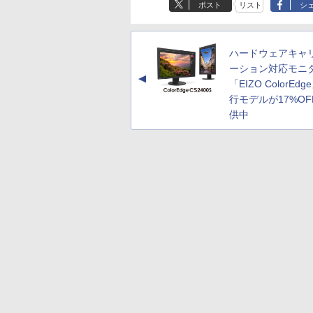
ポスト
リスト
シ
ハードウェアキャ
ーション対応モニ
▲
「EIZO ColorEd
行モデルが17%OF
供中