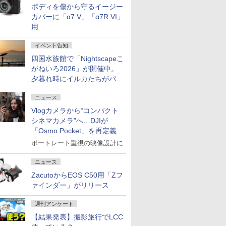
ボディを傷から守るイージー
カバーに「α7 V」「α7R VI」
用
イベント告知
四国水族館で「Nightscapeこ
がねいろ2026」が開催中。
夕暮れ時にイルカたちがパフ
ォーマンスを繰り広げる
ニュース
Vlogカメラから“コンパクト
シネマカメラ”へ…DJIが
「Osmo Pocket」を再定義
ポートレート重視の映像設計に
ニュース
ZacutoからEOS C50用「Zフ
ァインダー」がリリース
週刊アンケート
【結果発表】撮影旅行でLCC