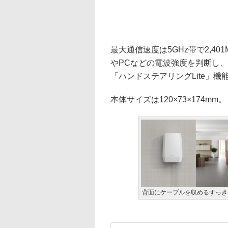
最大通信速度は5GHz帯で2,401
やPCなどの電波強度を判断し、遠
「ハンドステアリングLite」機
本体サイズは120×73×174mm。
背面にケーブルを収めるすっき