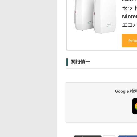
セット 
Nint
エコパ
関根慎一
Google