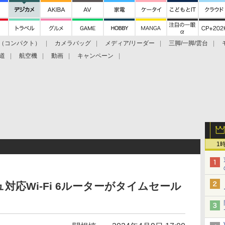
（コンパクト）
カメラバッグ
メディア/リーダー
三脚/一脚/雲台
道
航空機
動画
キャンペーン
1
応Wi-Fi 6ルーターがタイムセール