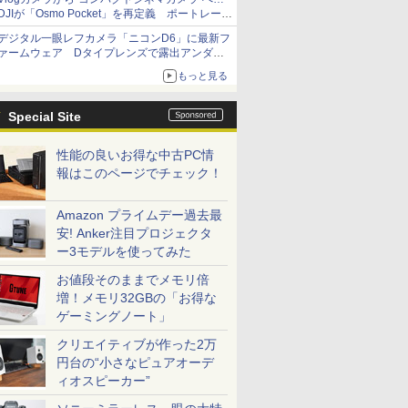
DJIが「Osmo Pocket」を再定義 ポートレート
重視の映像設計に
デジタル一眼レフカメラ「ニコンD6」に最新フ
ァームウェア Dタイプレンズで露出アンダー
になる現象の修正など
もっと見る
Special Site
性能の良いお得な中古PC情
報はこのページでチェック！
Amazon プライムデー過去最
安! Anker注目プロジェクタ
ー3モデルを使ってみた
お値段そのままでメモリ倍
増！メモリ32GBの「お得な
ゲーミングノート」
クリエイティブが作った2万
円台の“小さなピュアオーデ
ィオスピーカー”