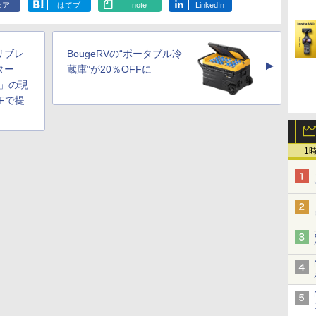
ェア
はてブ
note
LinkedIn
リブレ
BougeRVの“ポータブル冷
▲
ター
蔵庫”が20％OFFに
ge」の現
Fで提
1