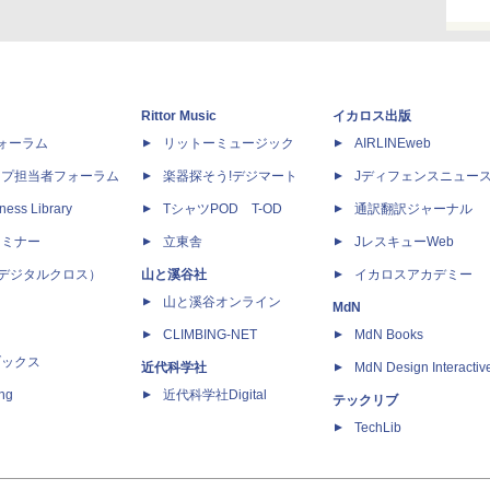
Rittor Music
イカロス出版
dフォーラム
リットーミュージック
AIRLINEweb
ップ担当者フォーラム
楽器探そう!デジマート
Jディフェンスニュー
ness Library
TシャツPOD T-OD
通訳翻訳ジャーナル
セミナー
立東舎
JレスキューWeb
 X（デジタルクロス）
山と溪谷社
イカロスアカデミー
山と溪谷オンライン
MdN
CLIMBING-NET
MdN Books
ブックス
近代科学社
MdN Design Interactiv
ing
近代科学社Digital
テックリブ
TechLib