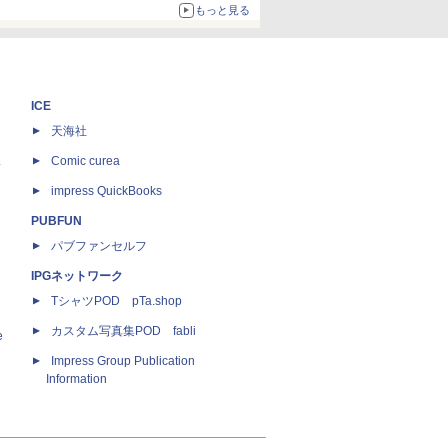
ボリュームアップ
もっと見る
ICE
天海社
ス
Comic curea
impress QuickBooks
PUBFUN
パブファンセルフ
IPGネットワーク
TシャツPOD pTa.shop
カスタム写真集POD fabli
e
Impress Group Publication
Information