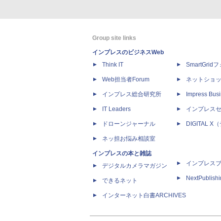
Group site links
インプレスのビジネスWeb
Think IT
SmartGri
Web担当者Forum
ネットショ
インプレス総合研究所
Impress Busi
IT Leaders
インプレス
ドローンジャーナル
DIGITAL
ネッ担お悩み相談室
インプレスの本と雑誌
インプレス
デジタルカメラマガジン
NextPublish
できるネット
インターネット白書ARCHIVES