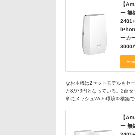
【Am
ー 無線 
2401
iPhon
ーカー
3000
なお本機は2セットモデルもセー
万8,979円となっている。2
単にメッシュWi-Fi環境を構築
【Am
ー 無線 
240