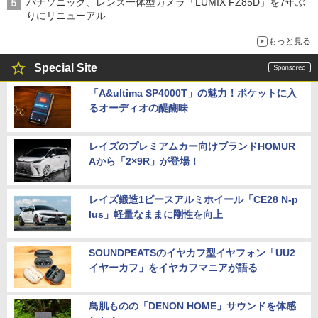
パナソニック、レンズ一体型カメラ「LUMIX FZ85D」を7年ぶ
りにリニューアル
もっと見る
Special Site
「A&ultima SP4000T」の魅力！ポケットに入
るオーディオの醍醐味
レイズのプレミアムカー向けブランドHOMUR
Aから「2×9R」が登場！
レイズ鍛造1ピースアルミホイール「CE28 N-p
lus」軽量なままに剛性を向上
SOUNDPEATSのイヤカフ型イヤフォン「UU2
イヤーカフ」をイヤカフマニアが語る
鳥肌ものの「DENON HOME」サウンドを体感