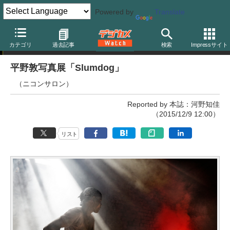
Powered by
Translate
写真展
カテゴリ
過去記事
検索
Impressサイト
平野敦写真展「Slumdog」
（ニコンサロン）
Reported by 本誌：河野知佳
（2015/12/9 12:00）
リスト