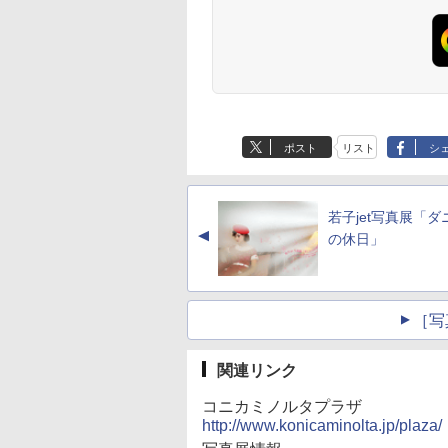
ポスト
リスト
シ
若子jet写真展「ダ
▲
の休日」
［写
関連リンク
コニカミノルタプラザ
http://www.konicaminolta.jp/plaza/