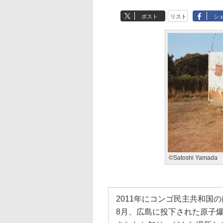
ポスト
リスト
シ
©Satoshi Yamada
2011年にコンゴ民主共和国
8月、広島に投下された原子