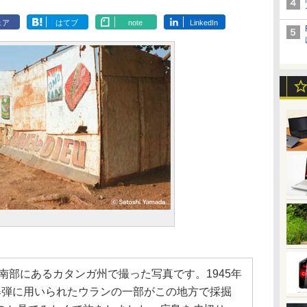
ェア
はてブ
note
LinkedIn
の南部にあるカタンガ州で撮った写真です。1945年
爆弾に用いられたウランの一部がこの地方で採掘