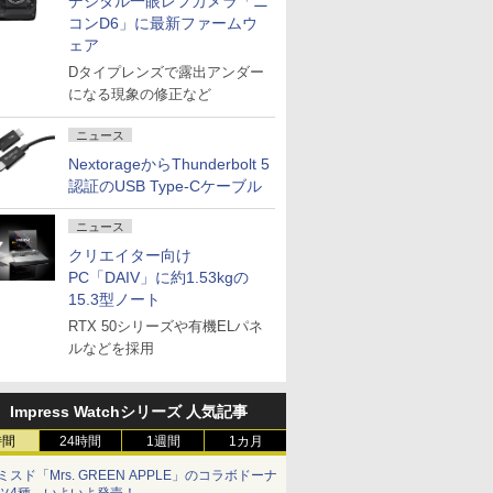
デジタル一眼レフカメラ「ニ
コンD6」に最新ファームウ
ェア
Dタイプレンズで露出アンダー
になる現象の修正など
ニュース
NextorageからThunderbolt 5
認証のUSB Type-Cケーブル
ニュース
クリエイター向け
PC「DAIV」に約1.53kgの
15.3型ノート
RTX 50シリーズや有機ELパネ
ルなどを採用
Impress Watchシリーズ 人気記事
時間
24時間
1週間
1カ月
ミスド「Mrs. GREEN APPLE」のコラボドーナ