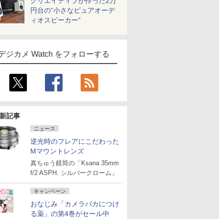
クリエイティブが作った2万
円台の“小さなピュアオーデ
ィオスピーカー”
デジカメ Watch をフォローする
新記事
ニュース
逆光時のフレアにこだわった
Mマウントレンズ
真ちゅう鏡筒の「Ksana 35mm
f/2 ASPH. シルバークローム」
キャンペーン
おなじみ「カメラバカにつけ
る薬」の第4巻がセール中