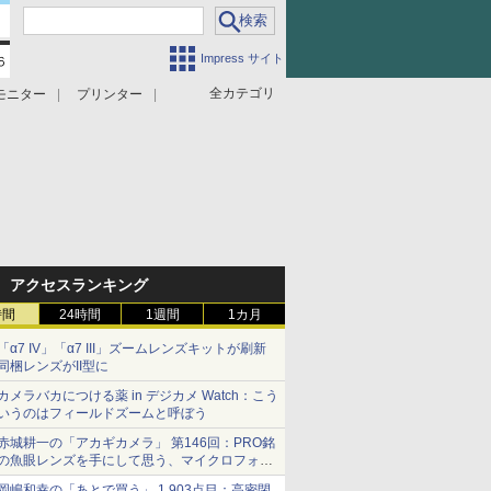
Impress サイト
全カテゴリ
モニター
プリンター
アクセスランキング
時間
24時間
1週間
1カ月
「α7 IV」「α7 III」ズームレンズキットが刷新
同梱レンズがII型に
カメラバカにつける薬 in デジカメ Watch：こう
いうのはフィールドズームと呼ぼう
赤城耕一の「アカギカメラ」 第146回：PRO銘
の魚眼レンズを手にして思う、マイクロフォー
サーズへの期待と可能性
岡嶋和幸の「あとで買う」 1,903点目：高密閉