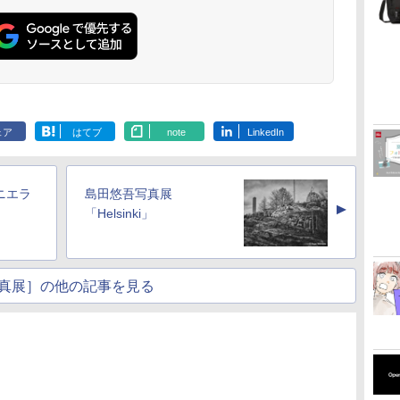
ェア
はてブ
note
LinkedIn
ニエラ
島田悠吾写真展
▲
「Helsinki」
真展］の他の記事を見る