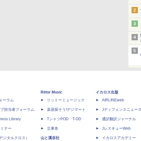
Rittor Music
イカロス出版
dフォーラム
リットーミュージック
AIRLINEweb
ップ担当者フォーラム
楽器探そう!デジマート
Jディフェンスニュー
ness Library
TシャツPOD T-OD
通訳翻訳ジャーナル
セミナー
立東舎
JレスキューWeb
 X（デジタルクロス）
山と溪谷社
イカロスアカデミー