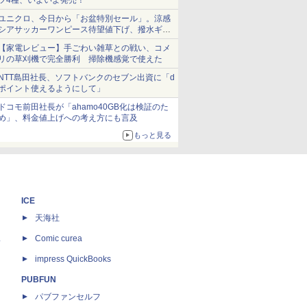
ツ4種、いよいよ発売！
ユニクロ、今日から「お盆特別セール」。涼感
シアサッカーワンピース待望値下げ、撥水ギア
ショーツは1990円に
【家電レビュー】手ごわい雑草との戦い、コメ
リの草刈機で完全勝利 掃除機感覚で使えた
NTT島田社長、ソフトバンクのセブン出資に「d
ポイント使えるようにして」
ドコモ前田社長が「ahamo40GB化は検証のた
め」、料金値上げへの考え方にも言及
もっと見る
ICE
天海社
ス
Comic curea
impress QuickBooks
PUBFUN
パブファンセルフ