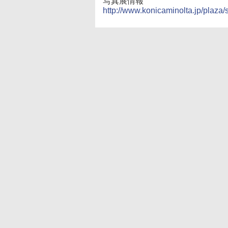
写真展情報
http://www.konicaminolta.jp/plaz