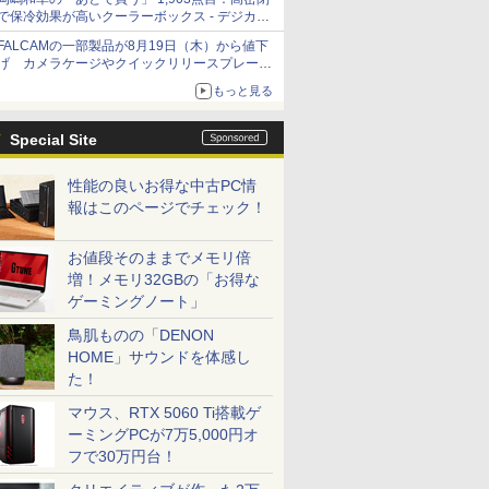
で保冷効果が高いクーラーボックス - デジカメ
Watch
FALCAMの一部製品が8月19日（木）から値下
げ カメラケージやクイックリリースプレート
など 最大36.2%OFFに
もっと見る
Special Site
性能の良いお得な中古PC情
報はこのページでチェック！
お値段そのままでメモリ倍
増！メモリ32GBの「お得な
ゲーミングノート」
鳥肌ものの「DENON
HOME」サウンドを体感し
た！
マウス、RTX 5060 Ti搭載ゲ
ーミングPCが7万5,000円オ
フで30万円台！