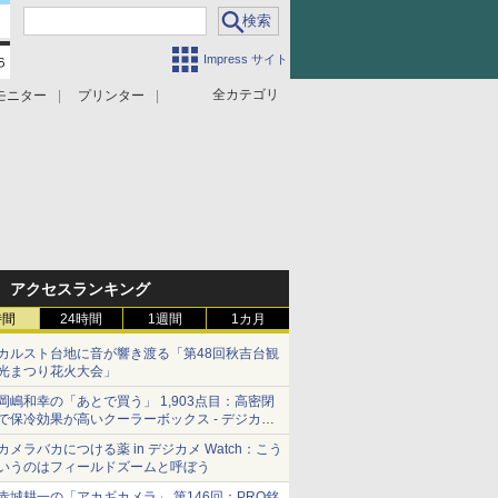
Impress サイト
全カテゴリ
モニター
プリンター
アクセスランキング
時間
24時間
1週間
1カ月
カルスト台地に音が響き渡る「第48回秋吉台観
光まつり花火大会」
岡嶋和幸の「あとで買う」 1,903点目：高密閉
で保冷効果が高いクーラーボックス - デジカメ
Watch
カメラバカにつける薬 in デジカメ Watch：こう
いうのはフィールドズームと呼ぼう
赤城耕一の「アカギカメラ」 第146回：PRO銘