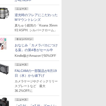
が42%OFF
ニュース
逆光時のフレアにこだわった
Mマウントレンズ
真ちゅう鏡筒の「Ksana 35mm
f/2 ASPH. シルバークローム」
キャンペーン
おなじみ「カメラバカにつけ
る薬」の第4巻がセール中
Kindle版がAmazonで50%OFF
ニュース
FALCAMの一部製品が8月19
日（水）から値下げ
カメラケージやクイックリリー
スプレートなど 最大
36.2%OFFに
ニュース
「α7 IV」「α7 III」ズームレ