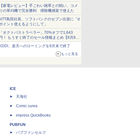
ショーツは1990円に
【家電レビュー】手ごわい雑草との戦い、コメ
リの草刈機で完全勝利 掃除機感覚で使えた
NTT島田社長、ソフトバンクのセブン出資に「d
ポイント使えるようにして」
「オクトパストラベラー」70%オフで1,643
円！ もうすぐ終了のセール情報まとめ【8月8日
更新】
KDDI、楽天へのローミングを9月末で終了
ニンテンドーeショップでは「大神 絶景版」が
67%オフで990円
もっと見る
ICE
天海社
ス
Comic curea
impress QuickBooks
PUBFUN
パブファンセルフ