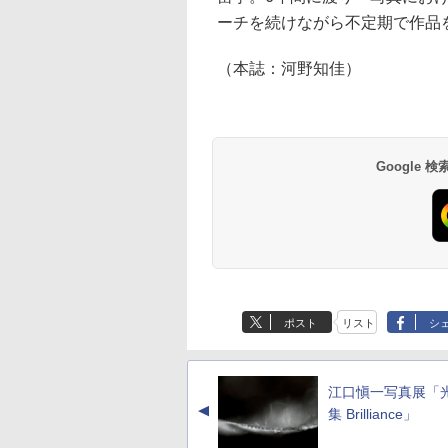
ーチを続けながら不定期で作品
（本誌：河野知佳）
Google
ポスト
リスト
シ
江口愼一写真展「
▲
集 Brilliance」