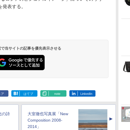
を発表する。
 検索で当サイトの記事を優先表示させる
ェア
はてブ
note
LinkedIn
光の詩
大室徹也写真展「New
▲
Composition 2008-
2014」