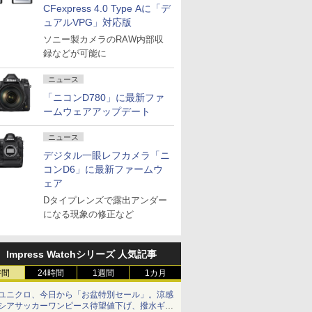
CFexpress 4.0 Type Aに「デ
ュアルVPG」対応版
ソニー製カメラのRAW内部収
録などが可能に
ニュース
「ニコンD780」に最新ファ
ームウェアアップデート
ニュース
デジタル一眼レフカメラ「ニ
コンD6」に最新ファームウ
ェア
Dタイプレンズで露出アンダー
になる現象の修正など
Impress Watchシリーズ 人気記事
時間
24時間
1週間
1カ月
ユニクロ、今日から「お盆特別セール」。涼感
シアサッカーワンピース待望値下げ、撥水ギア