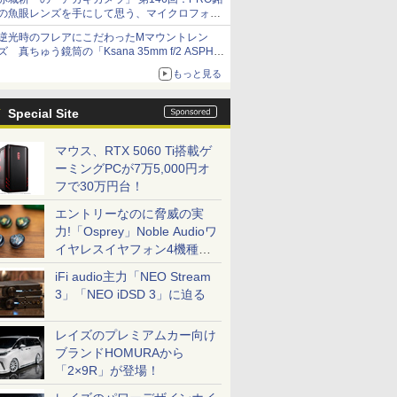
の魚眼レンズを手にして思う、マイクロフォー
サーズへの期待と可能性
逆光時のフレアにこだわったMマウントレン
ズ 真ちゅう鏡筒の「Ksana 35mm f/2 ASPH.
シルバークローム」
もっと見る
Special Site
マウス、RTX 5060 Ti搭載ゲ
ーミングPCが7万5,000円オ
フで30万円台！
エントリーなのに脅威の実
力!「Osprey」Noble Audioワ
イヤレスイヤフォン4機種を
一気に聴く
iFi audio主力「NEO Stream
3」「NEO iDSD 3」に迫る
レイズのプレミアムカー向け
ブランドHOMURAから
「2×9R」が登場！