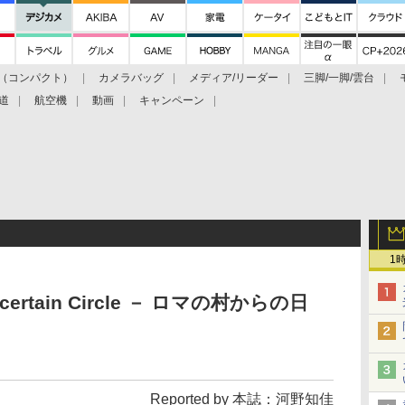
（コンパクト）
カメラバッグ
メディア/リーダー
三脚/一脚/雲台
道
航空機
動画
キャンペーン
1
rtain Circle － ロマの村からの日
Reported by 本誌：河野知佳