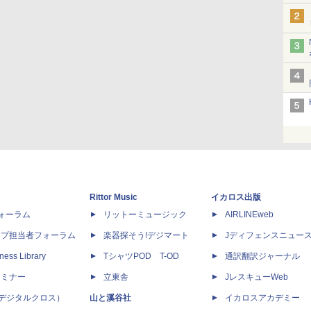
Rittor Music
イカロス出版
dフォーラム
リットーミュージック
AIRLINEweb
ップ担当者フォーラム
楽器探そう!デジマート
Jディフェンスニュー
ness Library
TシャツPOD T-OD
通訳翻訳ジャーナル
セミナー
立東舎
JレスキューWeb
 X（デジタルクロス）
山と溪谷社
イカロスアカデミー