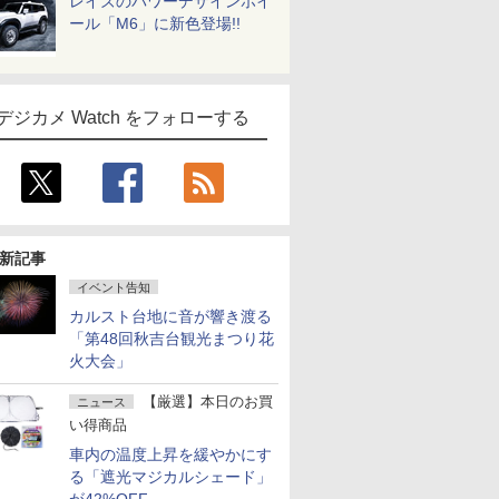
レイズのパワーデザインホイ
ール「M6」に新色登場!!
デジカメ Watch をフォローする
新記事
イベント告知
カルスト台地に音が響き渡る
「第48回秋吉台観光まつり花
火大会」
【厳選】本日のお買
ニュース
い得商品
車内の温度上昇を緩やかにす
る「遮光マジカルシェード」