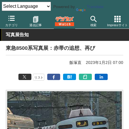
Powered by
Translate
デジカメ Watch
撮影情報
鉄道
カテゴリ
過去記事
検索
Impressサイト
写真展告知
東急8500系写真展：赤帯の追想、再び
飯塚直
2023年1月2日 07:00
リスト