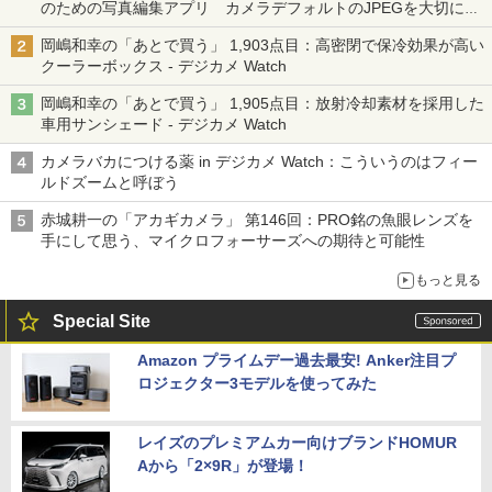
のための写真編集アプリ カメラデフォルトのJPEGを大切にす
る「Filmator」
岡嶋和幸の「あとで買う」 1,903点目：高密閉で保冷効果が高い
クーラーボックス - デジカメ Watch
岡嶋和幸の「あとで買う」 1,905点目：放射冷却素材を採用した
車用サンシェード - デジカメ Watch
カメラバカにつける薬 in デジカメ Watch：こういうのはフィー
ルドズームと呼ぼう
赤城耕一の「アカギカメラ」 第146回：PRO銘の魚眼レンズを
手にして思う、マイクロフォーサーズへの期待と可能性
もっと見る
Special Site
Amazon プライムデー過去最安! Anker注目プ
ロジェクター3モデルを使ってみた
レイズのプレミアムカー向けブランドHOMUR
Aから「2×9R」が登場！