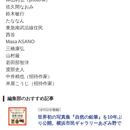
佐久間なおみ
鈴木敏行
たななん
東急南武沿線住民
西谷
Masa ASANO
三橋康弘
山村厳
若田部智洋
渡部史人
中井精也（招待作家）
米屋こうじ（招待作家）
編集部のおすすめ記事
イベント告知
世界初の写真集『自然の鉛筆』を10年ぶ
り公開。横浜市民ギャラリーあざみ野で