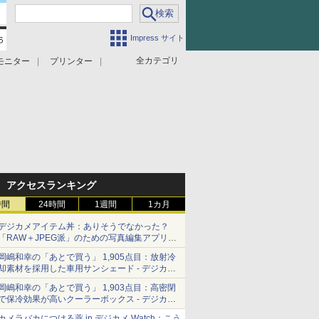
Impress サイト
全カテゴリ
モニター
プリンター
アクセスランキング
時間
24時間
1週間
1カ月
デジカメアイテム丼：ありそうでなかった？
「RAW＋JPEG派」のための写真編集アプリ
カメラデフォルトのJPEGを大切にする
岡嶋和幸の「あとで買う」 1,905点目：放射冷
「Filmator」
却素材を採用した車用サンシェード - デジカメ
Watch
岡嶋和幸の「あとで買う」 1,903点目：高密閉
で保冷効果が高いクーラーボックス - デジカメ
Watch
カメラバカにつける薬 in デジカメ Watch：こう