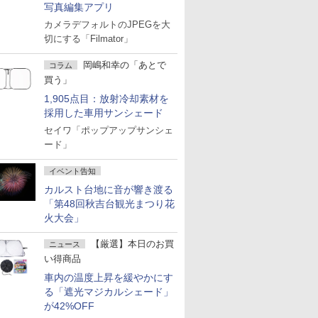
写真編集アプリ
カメラデフォルトのJPEGを大
切にする「Filmator」
岡嶋和幸の「あとで
コラム
買う」
1,905点目：放射冷却素材を
採用した車用サンシェード
セイワ「ポップアップサンシェ
ード」
イベント告知
カルスト台地に音が響き渡る
「第48回秋吉台観光まつり花
火大会」
【厳選】本日のお買
ニュース
い得商品
車内の温度上昇を緩やかにす
る「遮光マジカルシェード」
が42%OFF