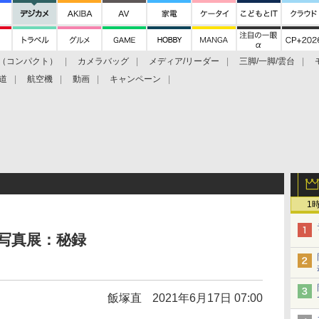
（コンパクト）
カメラバッグ
メディア/リーダー
三脚/一脚/雲台
道
航空機
動画
キャンペーン
1
写真展：秘録
飯塚直
2021年6月17日 07:00