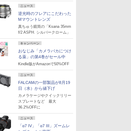
ニュース
逆光時のフレアにこだわった
Mマウントレンズ
真ちゅう鏡筒の「Ksana 35mm
f/2 ASPH. シルバークローム」
キャンペーン
おなじみ「カメラバカにつけ
る薬」の第4巻がセール中
Kindle版がAmazonで50%OFF
ニュース
FALCAMの一部製品が8月19
日（水）から値下げ
カメラケージやクイックリリー
スプレートなど 最大
36.2%OFFに
ニュース
「α7 IV」「α7 III」ズームレ