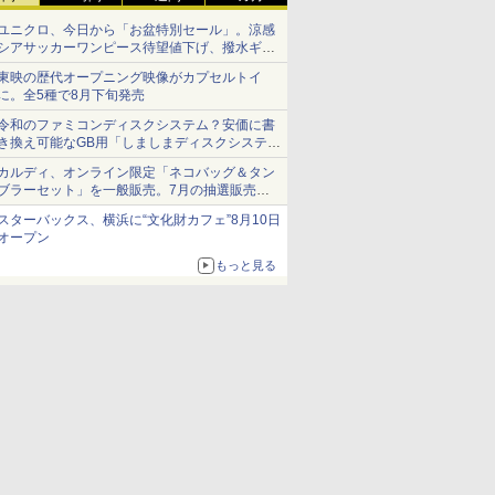
ユニクロ、今日から「お盆特別セール」。涼感
シアサッカーワンピース待望値下げ、撥水ギア
ショーツは1990円に
東映の歴代オープニング映像がカプセルトイ
に。全5種で8月下旬発売
令和のファミコンディスクシステム？安価に書
き換え可能なGB用「しましまディスクシステ
ム」
カルディ、オンライン限定「ネコバッグ＆タン
ブラーセット」を一般販売。7月の抽選販売の
当選無効分
スターバックス、横浜に“文化財カフェ”8月10日
オープン
もっと見る