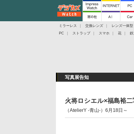
ミラーレス
交換レンズ
レンズ一体型
PC
ストラップ
スマホ
花
鉄
写真展告知
火将ロシエル×福島裕二
（AtelierY -青山-）6月18日～