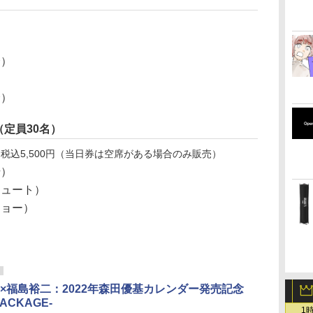
会）
会）
（定員30名）
：税込5,500円（当日券は空席がある場合のみ販売）
始）
シュート）
ショー）
×福島裕二：2022年森田優基カレンダー発売記念
ACKAGE-
1