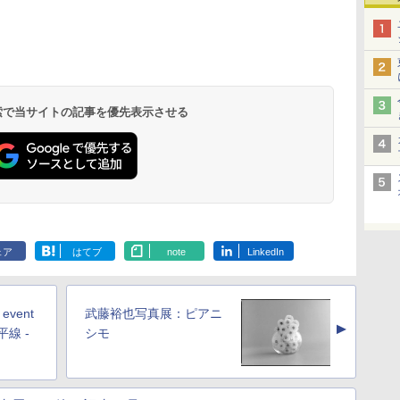
 検索で当サイトの記事を優先表示させる
ェア
はてブ
note
LinkedIn
event
武藤裕也写真展：ピアニ
▲
平線 -
シモ