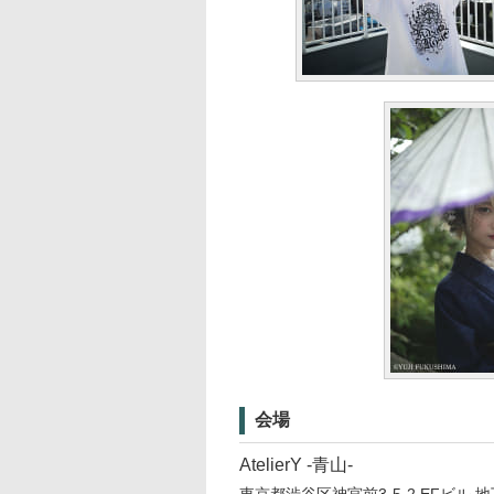
会場
AtelierY -青山-