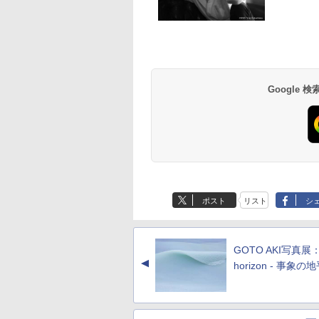
Google
ポスト
リスト
シ
GOTO AKI写真展：
▲
horizon - 事象の地