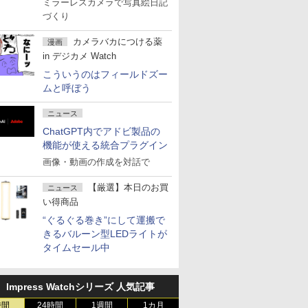
ミラーレスカメラで写真絵日記
づくり
カメラバカにつける薬
漫画
in デジカメ Watch
こういうのはフィールドズー
ムと呼ぼう
ニュース
ChatGPT内でアドビ製品の
機能が使える統合プラグイン
画像・動画の作成を対話で
【厳選】本日のお買
ニュース
い得商品
“ぐるぐる巻き”にして運搬で
きるバルーン型LEDライトが
タイムセール中
Impress Watchシリーズ 人気記事
時間
24時間
1週間
1カ月