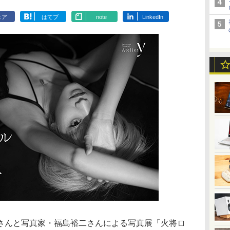
ェア
はてブ
note
LinkedIn
さんと写真家・福島裕二さんによる写真展「火将ロ