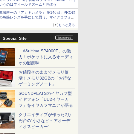
いうのはフィールドズームと呼ぼう
赤城耕一の「アカギカメラ」 第146回：PRO銘
の魚眼レンズを手にして思う、マイクロフォー
サーズへの期待と可能性
もっと見る
Special Site
「A&ultima SP4000T」の魅
力！ポケットに入るオーディ
オの醍醐味
お値段そのままでメモリ倍
増！メモリ32GBの「お得な
ゲーミングノート」
SOUNDPEATSのイヤカフ型
イヤフォン「UU2イヤーカ
フ」をイヤカフマニアが語る
クリエイティブが作った2万
円台の“小さなピュアオーデ
ィオスピーカー”