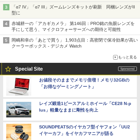
「α7 IV」「α7 III」ズームレンズキットが刷新 同梱レンズがII
型に
赤城耕一の「アカギカメラ」 第146回：PRO銘の魚眼レンズを
手にして思う、マイクロフォーサーズへの期待と可能性
岡嶋和幸の「あとで買う」 1,903点目：高密閉で保冷効果が高い
クーラーボックス - デジカメ Watch
もっと見る
Special Site
お値段そのままでメモリ倍増！メモリ32GBの
「お得なゲーミングノート」
レイズ鍛造1ピースアルミホイール「CE28 N-p
lus」軽量なままに剛性を向上
SOUNDPEATSのイヤカフ型イヤフォン「UU2
イヤーカフ」をイヤカフマニアが語る