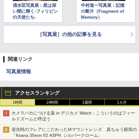
清水匡写真展：星は深
中村進一写真展：記憶
い闇に輝く-フィリピン
の断片（Fragment of
の天使たち-
Memory）
［写真展］の他の記事を見る
関連リンク
写真展情報
アクセスランキング
1時間
24時間
1週間
1カ月
カメラバカにつける薬 in デジカメ Watch：こういうのはフィー
ルドズームと呼ぼう
逆光時のフレアにこだわったMマウントレンズ 真ちゅう鏡筒の
「Ksana 35mm f/2 ASPH. シルバークローム」