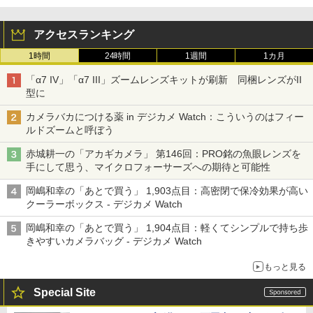
アクセスランキング
1時間
24時間
1週間
1カ月
「α7 IV」「α7 III」ズームレンズキットが刷新 同梱レンズがII
型に
カメラバカにつける薬 in デジカメ Watch：こういうのはフィー
ルドズームと呼ぼう
赤城耕一の「アカギカメラ」 第146回：PRO銘の魚眼レンズを
手にして思う、マイクロフォーサーズへの期待と可能性
岡嶋和幸の「あとで買う」 1,903点目：高密閉で保冷効果が高い
クーラーボックス - デジカメ Watch
岡嶋和幸の「あとで買う」 1,904点目：軽くてシンプルで持ち歩
きやすいカメラバッグ - デジカメ Watch
もっと見る
Special Site