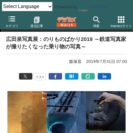
Powered by
Translate
写真展告知
カテゴリ
過去記事
検索
Impressサイト
広田泉写真展：のりものばかり2019 ～鉄道写真家
が撮りたくなった乗り物の写真～
飯塚直
2019年7月31日 07:00
リスト