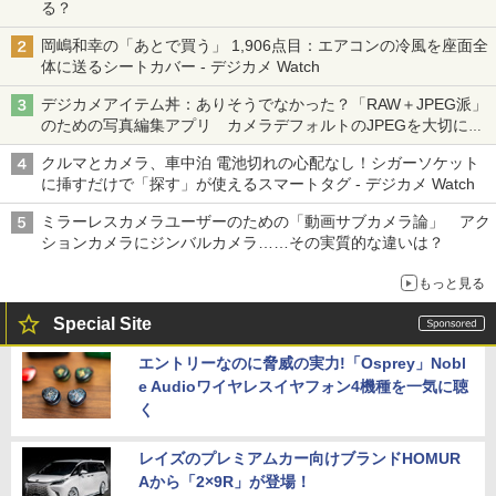
る？
岡嶋和幸の「あとで買う」 1,906点目：エアコンの冷風を座面全
体に送るシートカバー - デジカメ Watch
デジカメアイテム丼：ありそうでなかった？「RAW＋JPEG派」
のための写真編集アプリ カメラデフォルトのJPEGを大切にす
る「Filmator」
クルマとカメラ、車中泊 電池切れの心配なし！シガーソケット
に挿すだけで「探す」が使えるスマートタグ - デジカメ Watch
ミラーレスカメラユーザーのための「動画サブカメラ論」 アク
ションカメラにジンバルカメラ……その実質的な違いは？
もっと見る
Special Site
エントリーなのに脅威の実力!「Osprey」Nobl
e Audioワイヤレスイヤフォン4機種を一気に聴
く
レイズのプレミアムカー向けブランドHOMUR
Aから「2×9R」が登場！