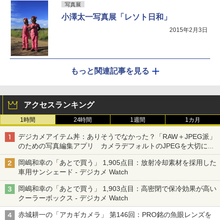
写真展
小澤太一写真展「レソト日和」
2015年2月3日
もっと関連記事を見る
アクセスランキング
1時間
24時間
1週間
1カ月
デジカメアイテム丼：ありそうでなかった？「RAW＋JPEG派」
のための写真編集アプリ カメラデフォルトのJPEGを大切にす
る「Filmator」
岡嶋和幸の「あとで買う」 1,905点目：放射冷却素材を採用した
車用サンシェード - デジカメ Watch
岡嶋和幸の「あとで買う」 1,903点目：高密閉で保冷効果が高い
クーラーボックス - デジカメ Watch
赤城耕一の「アカギカメラ」 第146回：PRO銘の魚眼レンズを