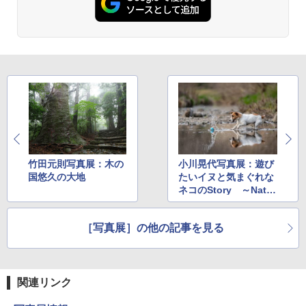
竹田元則写真展：木の
小川晃代写真展：遊び
国悠久の大地
たいイヌと気まぐれな
ネコのStory ～Natur
al Pet Photo～
［写真展］の他の記事を見る
関連リンク