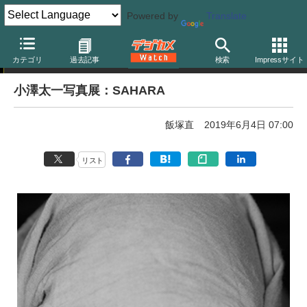
Powered by
Translate
写真展告知
カテゴリ
過去記事
検索
Impressサイト
小澤太一写真展：SAHARA
飯塚直
2019年6月4日 07:00
リスト