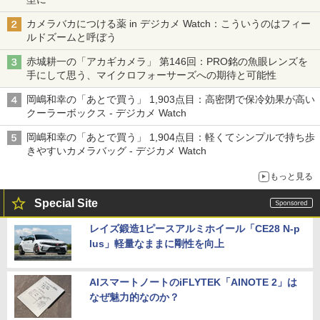
カメラバカにつける薬 in デジカメ Watch：こういうのはフィー
ルドズームと呼ぼう
赤城耕一の「アカギカメラ」 第146回：PRO銘の魚眼レンズを
手にして思う、マイクロフォーサーズへの期待と可能性
岡嶋和幸の「あとで買う」 1,903点目：高密閉で保冷効果が高い
クーラーボックス - デジカメ Watch
岡嶋和幸の「あとで買う」 1,904点目：軽くてシンプルで持ち歩
きやすいカメラバッグ - デジカメ Watch
もっと見る
Special Site
レイズ鍛造1ピースアルミホイール「CE28 N-p
lus」軽量なままに剛性を向上
AIスマートノートのiFLYTEK「AINOTE 2」は
なぜ魅力的なのか？