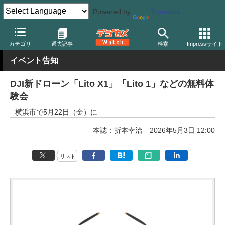
Powered by
Translate
デジカメ Watch
撮影用品
ドローン
カテゴリ
過去記事
検索
Impressサイト
イベント告知
DJI新ドローン「Lito X1」「Lito 1」などの無料体
験会
横浜市で5月22日（金）に
本誌：折本幸治
2026年5月3日 12:00
リスト