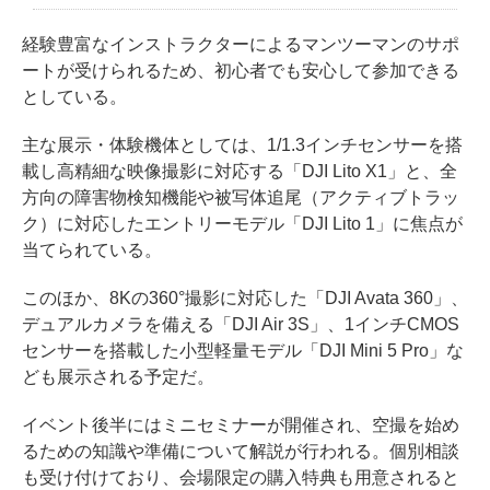
経験豊富なインストラクターによるマンツーマンのサポ
ートが受けられるため、初心者でも安心して参加できる
としている。
主な展示・体験機体としては、1/1.3インチセンサーを搭
載し高精細な映像撮影に対応する「DJI Lito X1」と、全
方向の障害物検知機能や被写体追尾（アクティブトラッ
ク）に対応したエントリーモデル「DJI Lito 1」に焦点が
当てられている。
このほか、8Kの360°撮影に対応した「DJI Avata 360」、
デュアルカメラを備える「DJI Air 3S」、1インチCMOS
センサーを搭載した小型軽量モデル「DJI Mini 5 Pro」な
ども展示される予定だ。
イベント後半にはミニセミナーが開催され、空撮を始め
るための知識や準備について解説が行われる。個別相談
も受け付けており、会場限定の購入特典も用意されると