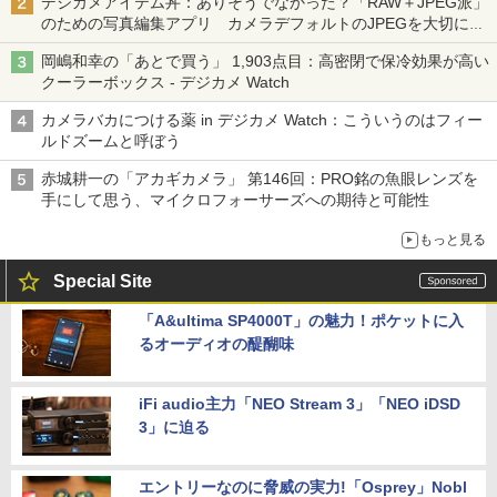
デジカメアイテム丼：ありそうでなかった？「RAW＋JPEG派」
のための写真編集アプリ カメラデフォルトのJPEGを大切にす
る「Filmator」
岡嶋和幸の「あとで買う」 1,903点目：高密閉で保冷効果が高い
クーラーボックス - デジカメ Watch
カメラバカにつける薬 in デジカメ Watch：こういうのはフィー
ルドズームと呼ぼう
赤城耕一の「アカギカメラ」 第146回：PRO銘の魚眼レンズを
手にして思う、マイクロフォーサーズへの期待と可能性
もっと見る
Special Site
「A&ultima SP4000T」の魅力！ポケットに入
るオーディオの醍醐味
iFi audio主力「NEO Stream 3」「NEO iDSD
3」に迫る
エントリーなのに脅威の実力!「Osprey」Nobl