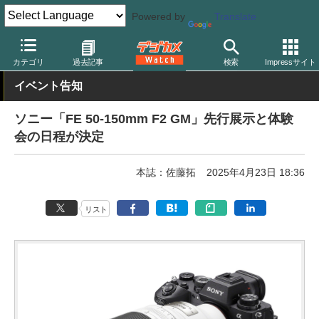
Powered by
Translate
デジカメ Watch
レンズ
交換レンズ
ソニー
カテゴリ
過去記事
検索
Impressサイト
イベント告知
ソニー「FE 50-150mm F2 GM」先行展示と体験
会の日程が決定
本誌：佐藤拓
2025年4月23日 18:36
リスト