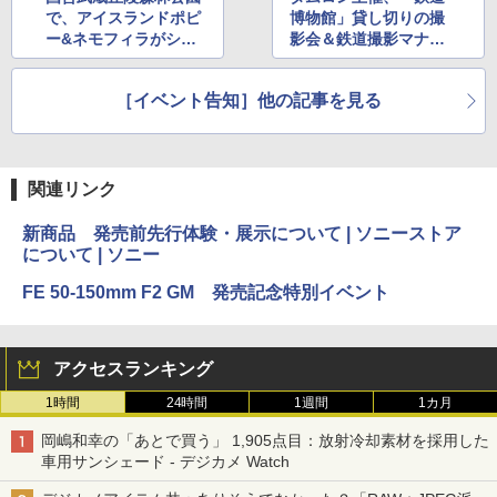
で、アイスランドポピ
博物館」貸し切りの撮
ー&ネモフィラがシー
影会＆鉄道撮影マナー
ンズを迎える
講座
［イベント告知］他の記事を見る
関連リンク
新商品 発売前先行体験・展示について | ソニーストア
について | ソニー
FE 50-150mm F2 GM 発売記念特別イベント
アクセスランキング
1時間
24時間
1週間
1カ月
岡嶋和幸の「あとで買う」 1,905点目：放射冷却素材を採用した
車用サンシェード - デジカメ Watch