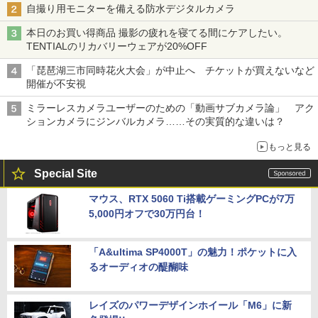
自撮り用モニターを備える防水デジタルカメラ
本日のお買い得商品 撮影の疲れを寝てる間にケアしたい。
TENTIALのリカバリーウェアが20%OFF
「琵琶湖三市同時花火大会」が中止へ チケットが買えないなど
開催が不安視
ミラーレスカメラユーザーのための「動画サブカメラ論」 アク
ションカメラにジンバルカメラ……その実質的な違いは？
もっと見る
Special Site
マウス、RTX 5060 Ti搭載ゲーミングPCが7万
5,000円オフで30万円台！
「A&ultima SP4000T」の魅力！ポケットに入
るオーディオの醍醐味
レイズのパワーデザインホイール「M6」に新