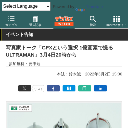
Powered by
Translate
デジカメ Watch
カメラ
ミラーレスカメラ
富士フイルム
カテゴリ
過去記事
検索
Impressサイト
イベント告知
写真家トーク「GFXという選択 1億画素で撮る
ULTRAMAN」3月4日20時から
参加無料・要申込
本誌：鈴木誠
2022年3月2日 15:00
リスト