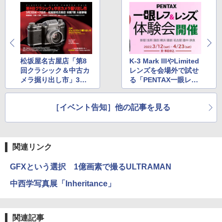
松坂屋名古屋店「第8
K-3 Mark IIIやLimited
回クラシック＆中古カ
レンズを会場外で試せ
メラ掘り出し市」3月2
る「PENTAX一眼レフ
日（水）〜7日（月）
&レンズ体験会」8会場
で開催
［イベント告知］他の記事を見る
関連リンク
GFXという選択 1億画素で撮るULTRAMAN
中西学写真展「Inheritance」
関連記事