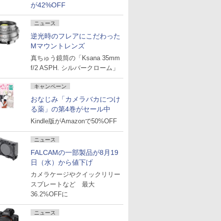
が42%OFF
ニュース
逆光時のフレアにこだわった
Mマウントレンズ
真ちゅう鏡筒の「Ksana 35mm
f/2 ASPH. シルバークローム」
キャンペーン
おなじみ「カメラバカにつけ
る薬」の第4巻がセール中
Kindle版がAmazonで50%OFF
ニュース
FALCAMの一部製品が8月19
日（水）から値下げ
カメラケージやクイックリリー
スプレートなど 最大
36.2%OFFに
ニュース