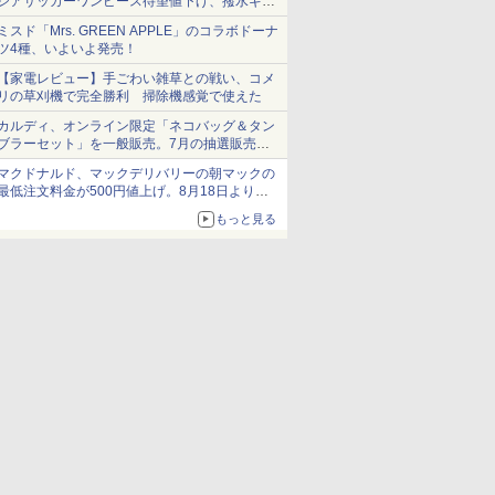
シアサッカーワンピース待望値下げ、撥水ギア
ショーツは1990円に
ミスド「Mrs. GREEN APPLE」のコラボドーナ
ツ4種、いよいよ発売！
【家電レビュー】手ごわい雑草との戦い、コメ
リの草刈機で完全勝利 掃除機感覚で使えた
カルディ、オンライン限定「ネコバッグ＆タン
ブラーセット」を一般販売。7月の抽選販売の
当選無効分
マクドナルド、マックデリバリーの朝マックの
最低注文料金が500円値上げ。8月18日より
1,500円から受付
もっと見る