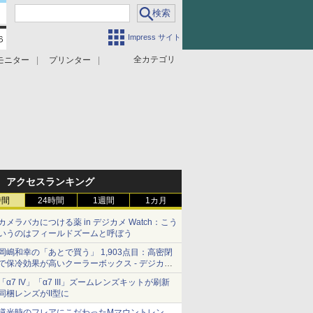
Impress サイト
全カテゴリ
モニター
プリンター
アクセスランキング
時間
24時間
1週間
1カ月
カメラバカにつける薬 in デジカメ Watch：こう
いうのはフィールドズームと呼ぼう
岡嶋和幸の「あとで買う」 1,903点目：高密閉
で保冷効果が高いクーラーボックス - デジカメ
Watch
「α7 IV」「α7 III」ズームレンズキットが刷新
同梱レンズがII型に
逆光時のフレアにこだわったMマウントレン