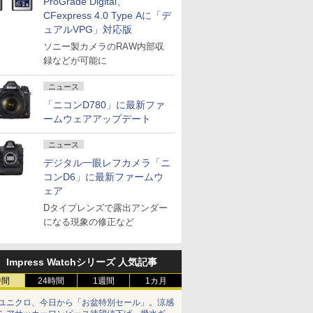
ProGrade Digital、
CFexpress 4.0 Type Aに「デ
ュアルVPG」対応版
ソニー製カメラのRAW内部収
録などが可能に
ニュース
「ニコンD780」に最新ファ
ームウェアアップデート
ニュース
デジタル一眼レフカメラ「ニ
コンD6」に最新ファームウ
ェア
Dタイプレンズで露出アンダー
になる現象の修正など
Impress Watchシリーズ 人気記事
時間
24時間
1週間
1カ月
ユニクロ、今日から「お盆特別セール」。涼感