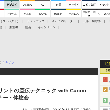
（コンパクト）
カメラバッグ
メディア/リーダー
三脚/一脚/雲台
道
航空機
動画
キャンペーン
キヤノン
1
トの直伝テクニック with Canon
セミナー・体験会