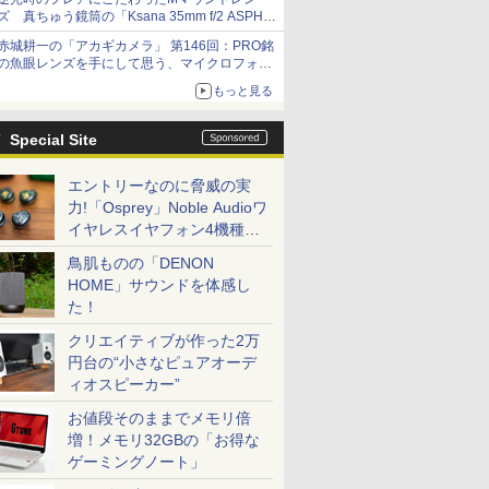
ズ 真ちゅう鏡筒の「Ksana 35mm f/2 ASPH.
シルバークローム」
赤城耕一の「アカギカメラ」 第146回：PRO銘
の魚眼レンズを手にして思う、マイクロフォー
サーズへの期待と可能性
もっと見る
Special Site
エントリーなのに脅威の実
力!「Osprey」Noble Audioワ
イヤレスイヤフォン4機種を
一気に聴く
鳥肌ものの「DENON
HOME」サウンドを体感し
た！
クリエイティブが作った2万
円台の“小さなピュアオーデ
ィオスピーカー”
お値段そのままでメモリ倍
増！メモリ32GBの「お得な
ゲーミングノート」