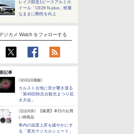
レイズ鍛造1ピースアルミホ
イール「CE28 N-plus」軽量
なままに剛性を向上
デジカメ Watch をフォローする
新記事
イベント告知
カルスト台地に音が響き渡る
「第48回秋吉台観光まつり花
火大会」
【厳選】本日のお買
ニュース
い得商品
車内の温度上昇を緩やかにす
る「遮光マジカルシェード」