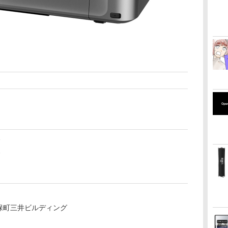
分
分
神保町三井ビルディング