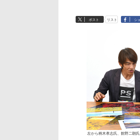
ポスト
リスト
シ
左から柄木孝志氏、館野二朗氏