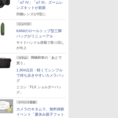
「α7 IV」「α7 III」ズームレ
ンズキットが刷新
同梱レンズがII型に
ニュース
KANIのロールトップ型三脚
バッグがリニューアル
サイドハンドル搭載で取り回し
が向上
岡嶋和幸の「あとで
コラム
買う」
1,904点目：軽くてシンプル
で持ち歩きやすいカメラバッ
グ
ニコン「FLX ショルダーバッ
グ」
イベント告知
カメラのキタムラ、無料体験
イベント「夏休み親子フォト