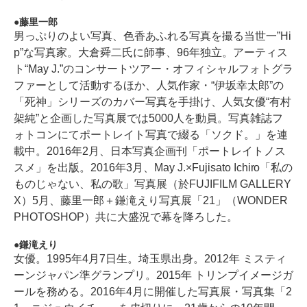
藤里一郎
男っぷりのよい写真、色香あふれる写真を撮る当世一”Hi
p”な写真家。大倉舜二氏に師事、96年独立。アーティス
ト“May J.”のコンサートツアー・オフィシャルフォトグラ
ファーとして活動するほか、人気作家・“伊坂幸太郎”の
「死神」シリーズのカバー写真を手掛け、人気女優“有村
架純”と企画した写真展では5000人を動員。写真雑誌フ
ォトコンにてポートレイト写真で綴る「ソクド。」を連
載中。2016年2月、日本写真企画刊「ポートレイトノス
スメ」を出版。2016年3月、May J.×Fujisato Ichiro「私の
ものじゃない、私の歌」写真展（於FUJIFILM GALLERY
X）5月、藤里一郎＋鎌滝えり写真展「21」（WONDER
PHOTOSHOP）共に大盛況で幕を降ろした。
鎌滝えり
女優。1995年4月7日生。埼玉県出身。2012年 ミスティ
ーンジャパン準グランプリ。2015年 トリンプイメージガ
ールを務める。2016年4月に開催した写真展・写真集「2