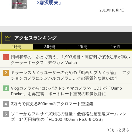
×森沢明夫」
2013年10月7日
アクセスランキング
1時間
24時間
1週間
1カ月
岡嶋和幸の「あとで買う」 1,903点目：高密閉で保冷効果が高い
クーラーボックス - デジカメ Watch
ミラーレスカメラユーザーのための「動画サブカメラ論」 アク
ションカメラにジンバルカメラ……その実質的な違いは？
Vlogカメラから“コンパクトシネマカメラ”へ…DJIが「Osmo
Pocket」を再定義 ポートレート重視の映像設計に
3万円で買える800mmのアクロマート望遠鏡
ソニーからフルサイズ対応の軽量・低価格な超望遠ズームレン
ズ 14万円前後の「FE 100-400mm F5.6-8 OSS」
もっと見る