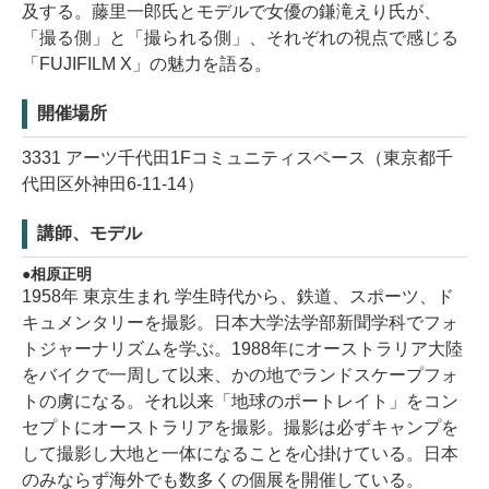
及する。藤里一郎氏とモデルで女優の鎌滝えり氏が、
「撮る側」と「撮られる側」、それぞれの視点で感じる
「FUJIFILM X」の魅力を語る。
開催場所
3331 アーツ千代田1Fコミュニティスペース（東京都千
代田区外神田6-11-14）
講師、モデル
相原正明
1958年 東京生まれ 学生時代から、鉄道、スポーツ、ド
キュメンタリーを撮影。日本大学法学部新聞学科でフォ
トジャーナリズムを学ぶ。1988年にオーストラリア大陸
をバイクで一周して以来、かの地でランドスケープフォ
トの虜になる。それ以来「地球のポートレイト」をコン
セプトにオーストラリアを撮影。撮影は必ずキャンプを
して撮影し大地と一体になることを心掛けている。日本
のみならず海外でも数多くの個展を開催している。