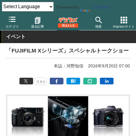
Powered by
Translate
デジカメ Watch
カメラ
ミラーレスカメラ
富士フイルム
カテゴリ
過去記事
検索
Impressサイト
イベント
「FUJIFILM Xシリーズ」スペシャルトークショー
本誌：河野知佳
2016年9月20日 07:00
リスト