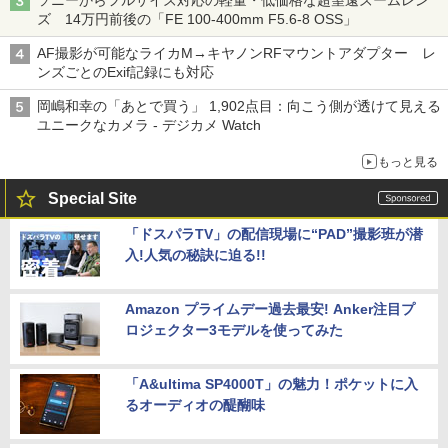
ソニーからフルサイズ対応の軽量・低価格な超望遠ズームレン
ズ 14万円前後の「FE 100-400mm F5.6-8 OSS」
AF撮影が可能なライカM→キヤノンRFマウントアダプター レ
ンズごとのExif記録にも対応
岡嶋和幸の「あとで買う」 1,902点目：向こう側が透けて見える
ユニークなカメラ - デジカメ Watch
もっと見る
Special Site
「ドスパラTV」の配信現場に“PAD”撮影班が潜
入!人気の秘訣に迫る!!
Amazon プライムデー過去最安! Anker注目プ
ロジェクター3モデルを使ってみた
「A&ultima SP4000T」の魅力！ポケットに入
るオーディオの醍醐味