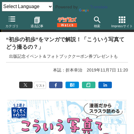
Powered by
Translate
デジタルカメラマガジン
カテゴリ
過去記事
検索
Impressサイト
“初歩の初歩”をマンガで解説！「こういう写真て
どう撮るの？」
出版記念イベント＆フォトブッククーポン券プレゼントも
本誌：折本幸治
2019年11月7日 11:20
リスト