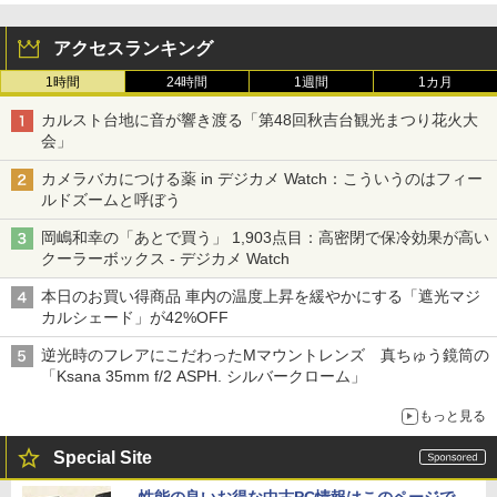
アクセスランキング
1時間
24時間
1週間
1カ月
カルスト台地に音が響き渡る「第48回秋吉台観光まつり花火大
会」
カメラバカにつける薬 in デジカメ Watch：こういうのはフィー
ルドズームと呼ぼう
岡嶋和幸の「あとで買う」 1,903点目：高密閉で保冷効果が高い
クーラーボックス - デジカメ Watch
本日のお買い得商品 車内の温度上昇を緩やかにする「遮光マジ
カルシェード」が42%OFF
逆光時のフレアにこだわったMマウントレンズ 真ちゅう鏡筒の
「Ksana 35mm f/2 ASPH. シルバークローム」
もっと見る
Special Site