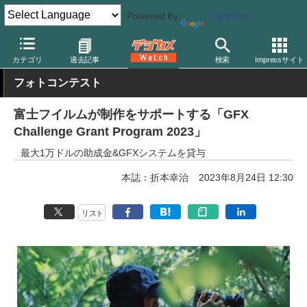
Powered by
Translate
デジカメ Watch
カメラ
ミラーレスカメラ
富士フイルム
カテゴリ
過去記事
検索
Impressサイト
フォトコンテスト
富士フイルムが制作をサポートする「GFX
Challenge Grant Program 2023」
最大1万ドルの助成金&GFXシステムを貸与
本誌：折本幸治
2023年8月24日 12:30
リスト