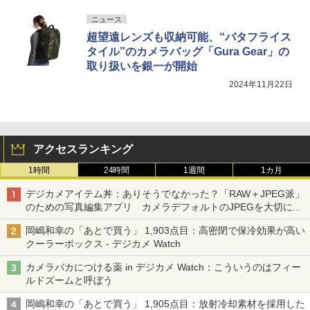
ニュース
超望遠レンズも収納可能、“バタフライス
タイル”のカメラバッグ「Gura Gear」の
取り扱いを銀一が開始
2024年11月22日
アクセスランキング
1時間
24時間
1週間
1カ月
デジカメアイテム丼：ありそうでなかった？「RAW＋JPEG派」
のための写真編集アプリ カメラデフォルトのJPEGを大切にす
る「Filmator」
岡嶋和幸の「あとで買う」 1,903点目：高密閉で保冷効果が高い
クーラーボックス - デジカメ Watch
カメラバカにつける薬 in デジカメ Watch：こういうのはフィー
ルドズームと呼ぼう
岡嶋和幸の「あとで買う」 1,905点目：放射冷却素材を採用した