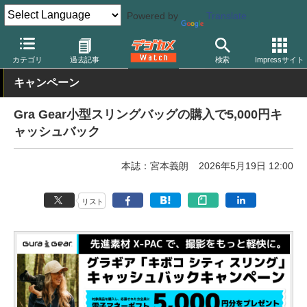
Powered by
Translate
デジカメ Watch
撮影用品
カメラバッグ
カテゴリ
過去記事
検索
Impressサイト
キャンペーン
Gra Gear小型スリングバッグの購入で5,000円キ
ャッシュバック
本誌：宮本義朗
2026年5月19日 12:00
リスト